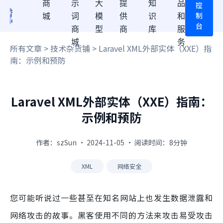
商
示
大
提
知
品
控
制
城
词
模
供
识
和
台
商
型
商
库
服
城
务
所有文章
>
技术杂货铺
> Laravel XML外部实体（XXE）指
南：示例和预防
Laravel XML外部实体（XXE）指南：
示例和预防
作者：szSun · 2024-11-05 · 阅读时间：8分钟
XML
网络安全
您可能听说过一些甚至在知名网站上也发生数据泄露和
网络攻击的故事。黑客使用不同的方法来攻击易受攻击