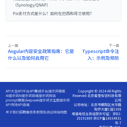
（Synology/QNAP）
Pix支付方式是什么？如何在巴西和荷兰使用？
上一篇
下一篇
Angular内容安全政策指南：它是
Typescript命令注
什么以及如何启用它
入：示例及预防
API大全
API平台
API集成平台
提示词模板
Copyright © 2024 All Rights
AI提示词
AI提示词商城
提示词网站
Reserved 北京蜜堂有信科技有限
prompt模板
deepseek提示词
文生图提示词
公司
API市场
API商城
公司地址：北京市朝阳区光华路
和乔大厦C座1508
关于我们
招聘
服务条款
隐私协议
网站地图
增值电信业务经营许可证：京B2-
20191889 京ICP备18034931
号-7