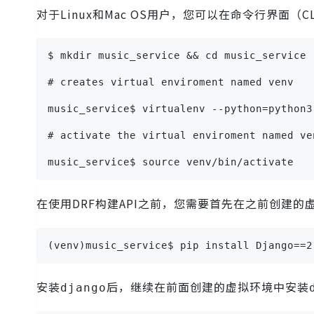
对于Linux和Mac OS用户，您可以在命令行界面
$ mkdir music_service && cd music_service
# creates virtual enviroment named venv
music_service$ virtualenv --python=python3
# activate the virtual enviroment named ve
music_service$ source venv/bin/activate
在使用DRF构建API之前，您需要首先在之前创建的
(venv)music_service$ pip install Django==2
安装
后，继续在前面创建的虚拟环境中安装
django