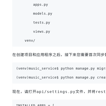
        apps.py
        models.py
        tests.py
        views.py
    venv/
在创建项目和应用程序之后，接下来您需要首次同步
(venv)music_service$ python manage.py migr
(venv)music_service$ python manage.py crea
现在，请打开
文件，并将
api/settings.py
rest
INSTALLED_APPS = [