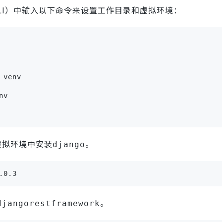
（CLI）中输入以下命令来设置工作目录和虚拟环境：
 venv
nv
虚拟环境中安装
。
django
.0.3
。
djangorestframework