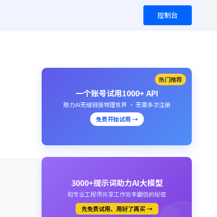
控制台
热门推荐
一个账号试用1000+ API
助力AI无缝链接物理世界 · 无需多次注册
免费开始试用 →
3000+提示词助力AI大模型
和专业工程师共享工作效率翻倍的秘密
先免费试用、用好了再买 →