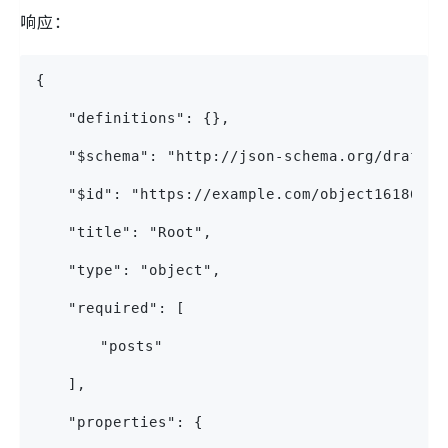
响应：
{
	"definitions": {},
	"$schema": "http://json-schema.org/draft-0
	"$id": "https://example.com/object16186500
	"title": "Root", 
	"type": "object",
	"required": [
		"posts"
	],
	"properties": {