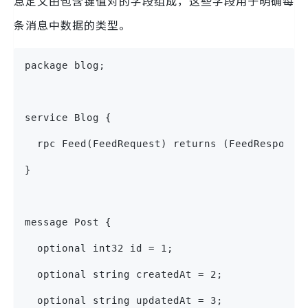
息定义由包含键值对的字段组成，这些字段用于明确每
条消息中数据的类型。
package blog;
service Blog {
  rpc Feed(FeedRequest) returns (FeedResponse
}
message Post {
  optional int32 id = 1;
  optional string createdAt = 2;
  optional string updatedAt = 3;