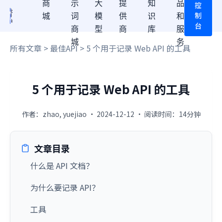
商
示
大
提
知
品
控
制
城
词
模
供
识
和
台
商
型
商
库
服
城
务
所有文章
>
最佳API
> 5 个用于记录 Web API 的工具
5 个用于记录 Web API 的工具
作者：zhao, yuejiao · 2024-12-12 · 阅读时间：14分钟
文章目录
什么是 API 文档？
为什么要记录 API？
工具