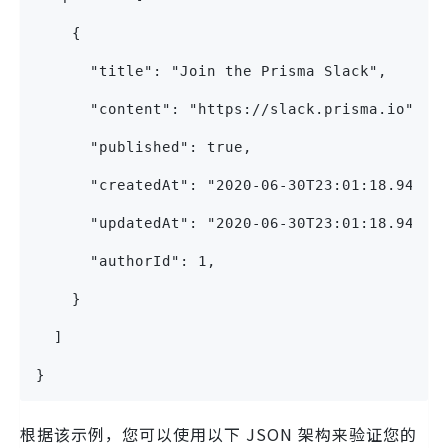
    {
      "title": "Join the Prisma Slack",
      "content": "https://slack.prisma.io",
      "published": true,
      "createdAt": "2020-06-30T23:01:18.943Z"
      "updatedAt": "2020-06-30T23:01:18.943Z"
      "authorId": 1,
    }
  ]
}
根据该示例，您可以使用以下 JSON 架构来验证您的