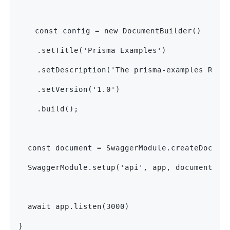
	const config = new DocumentBuilder()
    .setTitle('Prisma Examples')
    .setDescription('The prisma-examples REST
    .setVersion('1.0')
    .build();
  const document = SwaggerModule.createDocume
  SwaggerModule.setup('api', app, document);
  await app.listen(3000)
}