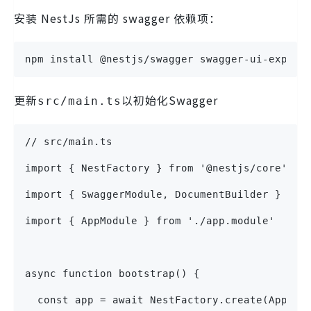
安装 NestJs 所需的 swagger 依赖项：
npm install @nestjs/swagger swagger-ui-expres
更新
以初始化Swagger
src/main.ts
// src/main.ts
import { NestFactory } from '@nestjs/core'
import { SwaggerModule, DocumentBuilder } fro
import { AppModule } from './app.module'
async function bootstrap() {
  const app = await NestFactory.create(AppMod