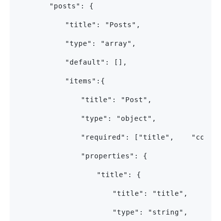
		"posts": {
			"title": "Posts", 
			"type": "array",
			"default": [],
			"items":{ 
				"title": "Post", 
				"type": "object",
				"properties": {
					"title": {
						"title": "title", 
						"type": "string",