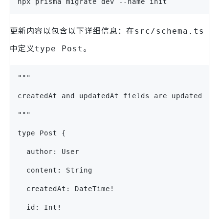
npx prisma migrate dev --name init
更新内容以包含以下详细信息：在
src/schema.ts
中定义
。
type Post
"""
createdAt and updatedAt fields are updated by
"""
type Post {
  author: User
  content: String
  createdAt: DateTime!
  id: Int!