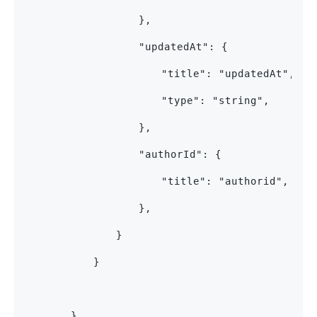
					},
					"updatedAt": {
						"title": "updatedAt", 
						"type": "string",
					},
					"authorId": {
						"title": "authorid", 
					},
				}
			}
		}