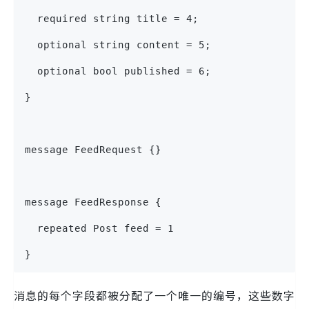
  required string title = 4;
  optional string content = 5;
  optional bool published = 6;
}
message FeedRequest {}
message FeedResponse {
  repeated Post feed = 1
}
消息的每个字段都被分配了一个唯一的编号，这些数字