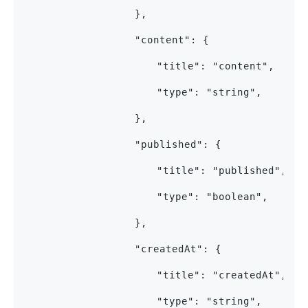
					},
					"content": {
						"title": "content", 
						"type": "string",
					},
					"published": {
						"title": "published", 
						"type": "boolean",
					},
					"createdAt": {
						"title": "createdAt", 
						"type": "string",