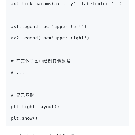
ax2.tick_params(axis='y', labelcolor='r')
ax1.legend(loc='upper left')
ax2.legend(loc='upper right')
# 在其他子图中绘制其他数据
# ...
# 显示图形
plt.tight_layout()
plt.show()