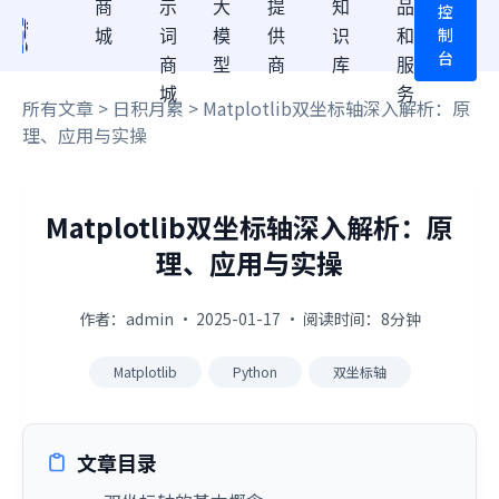
商
示
大
提
知
品
控
制
城
词
模
供
识
和
台
商
型
商
库
服
城
务
所有文章
>
日积月累
> Matplotlib双坐标轴深入解析：原
理、应用与实操
Matplotlib双坐标轴深入解析：原
理、应用与实操
作者：admin · 2025-01-17 · 阅读时间：8分钟
Matplotlib
Python
双坐标轴
文章目录