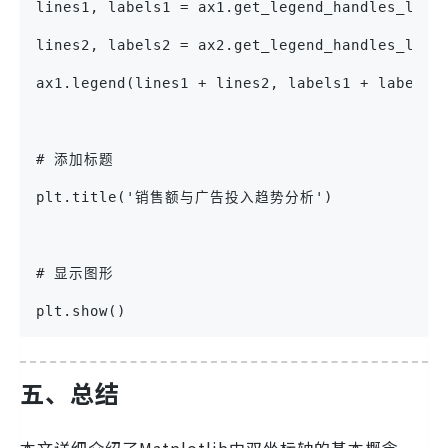
lines1, labels1 = ax1.get_legend_handles_labe
lines2, labels2 = ax2.get_legend_handles_labe
ax1.legend(lines1 + lines2, labels1 + labels2
# 添加标题
plt.title('销售额与广告投入趋势分析')
# 显示图形
plt.show()
五、总结