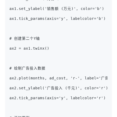
ax1.set_ylabel('销售额 (万元)', color='b')
ax1.tick_params(axis='y', labelcolor='b')
# 创建第二个Y轴
ax2 = ax1.twinx()
# 绘制广告投入数据
ax2.plot(months, ad_cost, 'r-', label='广告投
ax2.set_ylabel('广告投入 (千元)', color='r')
ax2.tick_params(axis='y', labelcolor='r')