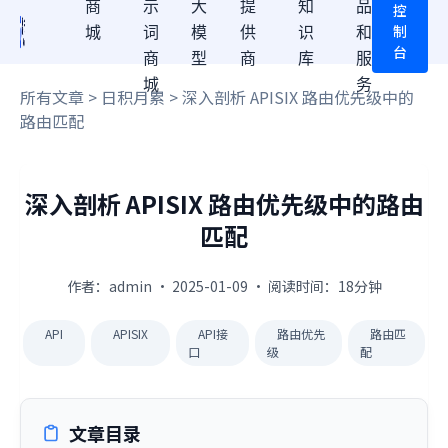
商
示
大
提
知
品
控
制
城
词
模
供
识
和
台
商
型
商
库
服
城
务
所有文章
>
日积月累
> 深入剖析 APISIX 路由优先级中的
路由匹配
深入剖析 APISIX 路由优先级中的路由
匹配
作者：admin · 2025-01-09 · 阅读时间：18分钟
API
APISIX
API接
路由优先
路由匹
口
级
配
文章目录