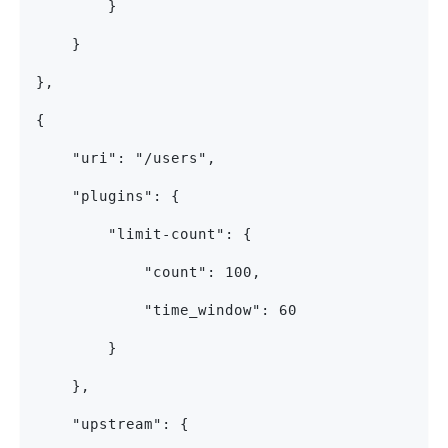
        }
    }
},
{
    "uri": "/users",
    "plugins": {
        "limit-count": {
            "count": 100,
            "time_window": 60
        }
    },
    "upstream": {