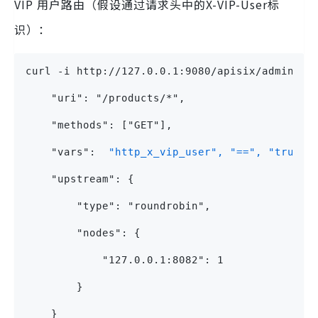
VIP 用户路由（假设通过请求头中的X-VIP-User标
识）：
curl -i http://127.0.0.1:9080/apisix/admin/ro
    "uri": "/products/*",
    "methods": ["GET"],
    "vars": 
 "http_x_vip_user", "==", "true" 
    "upstream": {
        "type": "roundrobin",
        "nodes": {
            "127.0.0.1:8082": 1
        }
    }