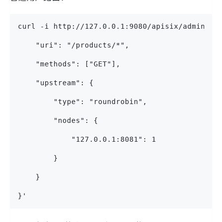
curl -i http://127.0.0.1:9080/apisix/admin/ro
    "uri": "/products/*",
    "methods": ["GET"],
    "upstream": {
        "type": "roundrobin",
        "nodes": {
            "127.0.0.1:8081": 1
        }
    }
}'