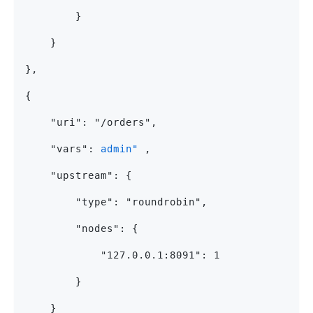
        }
    }
},
{
    "uri": "/orders",
    "vars": 
admin" 
,
    "upstream": {
        "type": "roundrobin",
        "nodes": {
            "127.0.0.1:8091": 1
        }
    }