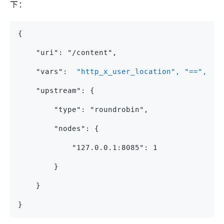
下：
{
    "uri": "/content",
    "vars": 
 "http_x_user_location", "==", "C
    "upstream": {
        "type": "roundrobin",
        "nodes": {
            "127.0.0.1:8085": 1
        }
    }
}