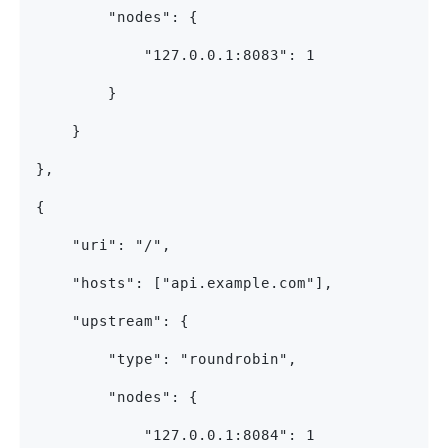
        "nodes": {
            "127.0.0.1:8083": 1
        }
    }
},
{
    "uri": "/",
    "hosts": ["api.example.com"],
    "upstream": {
        "type": "roundrobin",
        "nodes": {
            "127.0.0.1:8084": 1