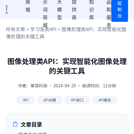
商
示
大
提
知
品
控
制
城
词
模
供
识
和
台
商
型
商
库
服
城
务
所有文章
>
学习各类API
> 图像处理类API：实现智能化图
像处理的关键工具
图像处理类API：实现智能化图像处理
的关键工具
作者：幂简科技 · 2024-04-20 · 阅读时间：11分钟
API
API合辑
API接口
API服务
文章目录