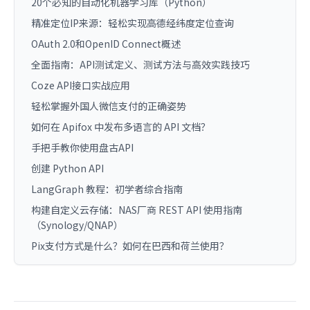
20个必知的自动化机器学习库（Python）
精准定位IP来源：轻松实现高德经纬度定位查询
OAuth 2.0和OpenID Connect概述
全面指南：API测试定义、测试方法与高效实践技巧
Coze API接口实战应用
轻松掌握外国人微信支付的正确姿势
如何在 Apifox 中发布多语言的 API 文档？
手把手教你使用盘古API
创建 Python API
LangGraph 教程：初学者综合指南
构建自定义云存储：NAS厂商 REST API 使用指南
（Synology/QNAP）
Pix支付方式是什么？如何在巴西和荷兰使用？