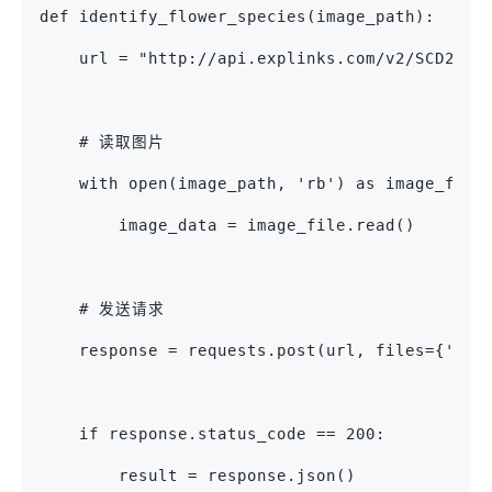
def identify_flower_species(image_path):
    url = "http://api.explinks.com/v2/SCD2024
    # 读取图片
    with open(image_path, 'rb') as image_file
        image_data = image_file.read()
    # 发送请求
    response = requests.post(url, files={'ima
    if response.status_code == 200:
        result = response.json()