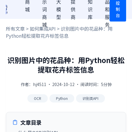
商
示
大
提
知
品
控
制
城
词
模
供
识
和
台
商
型
商
库
服
城
务
所有文章
>
如何集成API
> 识别图片中的花品种：用
Python轻松提取花卉标签信息
识别图片中的花品种：用Python轻松
提取花卉标签信息
作者：hj4511 · 2024-10-12 · 阅读时间：5分钟
OCR
Python
识别类API
文章目录