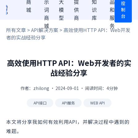
商
示
大
提
知
品
控
制
城
词
模
供
识
和
台
商
型
商
库
服
城
务
所有文章
>
API解决方案
> 高效使用HTTP API：Web开发
者的实战经验分享
高效使用HTTP API：Web开发者的实
战经验分享
作者：zhilong · 2024-09-01 · 阅读时间：4分钟
API接口
API服务
WEB API
本文将分享我如何有效利用API，并解决过程中遇到的
难题。