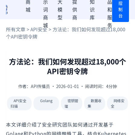
商
示
大
提
知
品
控
制
城
词
模
供
识
和
台
商
型
商
库
服
城
务
所有文章
>
API安全
> 方法论：我们如何发现超过18,000
个API密钥令牌
方法论：我们如何发现超过18,000个
API密钥令牌
作者：API传播员 · 2026-01-01 · 阅读时间：4分钟
API安全
Golang
密钥管
数据收
网络安
扫描
理
集
全
本文详细介绍了安全研究团队如何通过开发基于
Golang和Python的网络蜘蛛工具，结合Kubernetes