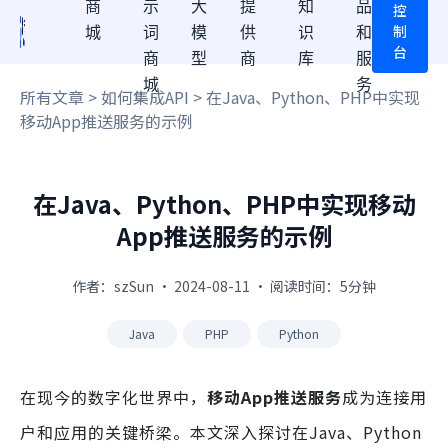
商
示
大
提
知
品
控
制
城
词
模
供
识
和
台
商
型
商
库
服
城
务
所有文章
>
如何集成API
> 在Java、Python、PHP中实现
移动App推送服务的示例
在Java、Python、PHP中实现移动
App推送服务的示例
作者：szSun · 2024-08-11 · 阅读时间：5分钟
Java
PHP
Python
在现今的数字化世界中，
移动App推送服务
成为连接用
户和应用的关键桥梁。本文深入探讨在Java、Python