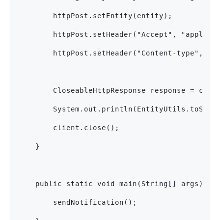
        httpPost.setEntity(entity);
        httpPost.setHeader("Accept", "applica
        httpPost.setHeader("Content-type", "a
        CloseableHttpResponse response = clie
        System.out.println(EntityUtils.toStri
        client.close();
    }
    public static void main(String[] args) {
        sendNotification();