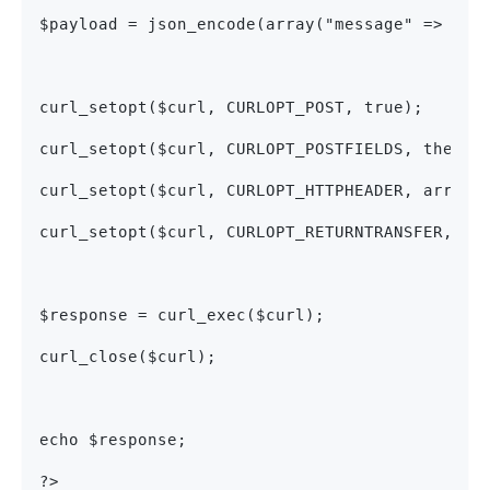
$payload = json_encode(array("message" => "He
curl_setopt($curl, CURLOPT_POST, true);
curl_setopt($curl, CURLOPT_POSTFIELDS, the_pa
curl_setopt($curl, CURLOPT_HTTPHEADER, array(
curl_setopt($curl, CURLOPT_RETURNTRANSFER, tr
$response = curl_exec($curl);
curl_close($curl);
echo $response;
?>