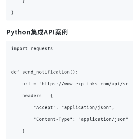
    }
}
Python集成API案例
import requests
def send_notification():
    url = "https://www.explinks.com/api/scd20
    headers = {
        "Accept": "application/json",
        "Content-Type": "application/json"
    }