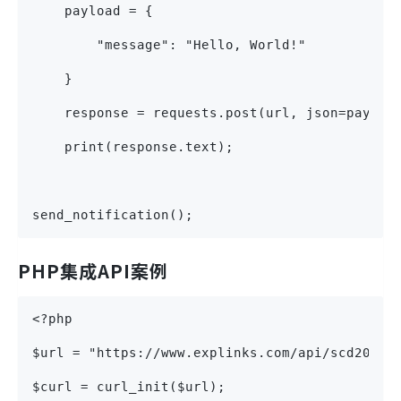
    payload = {
        "message": "Hello, World!"
    }
    response = requests.post(url, json=payloa
    print(response.text);
send_notification();
PHP集成API案例
<?php
$url = "https://www.explinks.com/api/scd20240
$curl = curl_init($url);