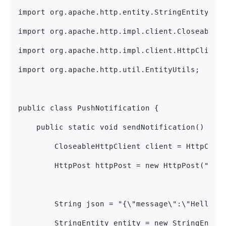
import org.apache.http.entity.StringEntity;
import org.apache.http.impl.client.CloseableH
import org.apache.http.impl.client.HttpClient
import org.apache.http.util.EntityUtils;
public class PushNotification {
    public static void sendNotification() {
        CloseableHttpClient client = HttpClie
        HttpPost httpPost = new HttpPost("htt
        String json = "{\"message\":\"Hello, 
        StringEntity entity = new StringEntit