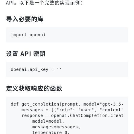
API。以下是一个完整的实现示例：
导入必要的库
import openai
设置 API 密钥
openai.api_key = ''
定义获取响应的函数
def get_completion(prompt, model="gpt-3.5-turb
    messages = [{"role": "user", "content": pr
    response = openai.ChatCompletion.create(

        model=model,

        messages=messages,

        temperature=0,
