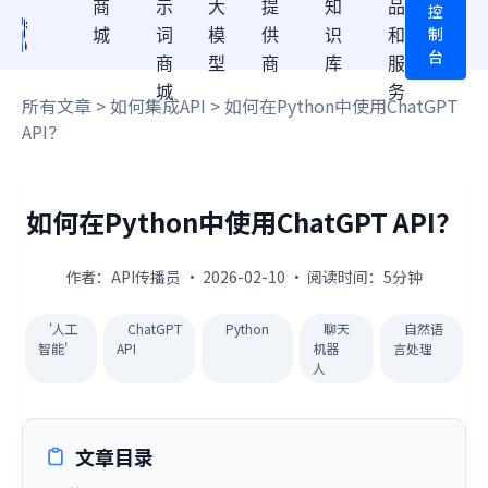
商
示
大
提
知
品
控
制
城
词
模
供
识
和
台
商
型
商
库
服
城
务
所有文章
>
如何集成API
> 如何在Python中使用ChatGPT
API？
如何在Python中使用ChatGPT API？
作者：API传播员 · 2026-02-10 · 阅读时间：5分钟
'人工
ChatGPT
Python
聊天
自然语
智能'
API
机器
言处理
人
文章目录