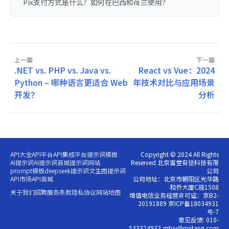
Pix支付方式是什么？如何在巴西和荷兰使用？
上一篇
下一篇
.NET vs. PHP vs. Java vs.
React vs Vue：2024
Python – 哪种语言更适合 Web
年技术对比与应用场景
开发？
分析
API大全
API平台
API集成平台
提示词模板
Copyright © 2024 All Rights
AI提示词
AI提示词商城
提示词网站
Reserved 北京蜜堂有信科技有限
prompt模板
deepseek提示词
文生图提示词
公司
API市场
API商城
公司地址：北京市朝阳区光华路
和乔大厦C座1508
关于我们
招聘
服务条款
隐私协议
网站地图
增值电信业务经营许可证：京B2-
20191889 京ICP备18034931
号-7
意见反馈: 010-
533324933,mtyy@miitang.com