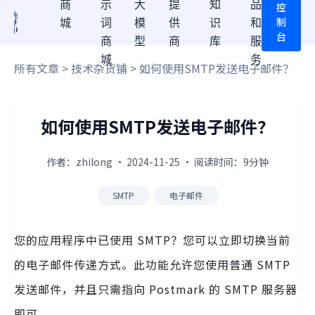
商
示
大
提
知
品
控
制
城
词
模
供
识
和
台
商
型
商
库
服
城
务
所有文章
>
技术杂货铺
> 如何使用SMTP发送电子邮件？
如何使用SMTP发送电子邮件？
作者：zhilong · 2024-11-25 · 阅读时间：9分钟
SMTP
电子邮件
您的应用程序中已使用 SMTP？您可以立即切换当前
的电子邮件传递方式。此功能允许您使用普通 SMTP
发送邮件，并且只需指向 Postmark 的 SMTP 服务器
即可。