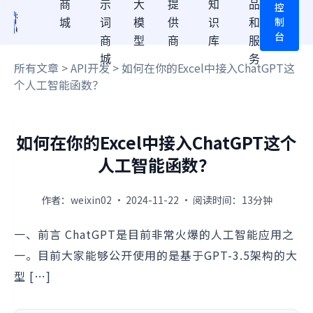
商
示
大
提
知
品
控
制
城
词
模
供
识
和
台
商
型
商
库
服
城
务
所有文章
>
API开发
> 如何在你的Excel中接入ChatGPT这
个人工智能函数？
如何在你的Excel中接入ChatGPT这个
人工智能函数？
作者：weixin02 · 2024-11-22 · 阅读时间：13分钟
一、前言 ChatGPT是目前非常火爆的人工智能应用之
一。目前大家能够公开使用的是基于GPT-3.5架构的大
型 […]