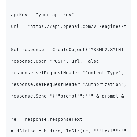
apiKey = "your_api_key"
url = "https://api.openai.com/v1/engines/text
Set response = CreateObject("MSXML2.XMLHTTP")
response.Open "POST", url, False
response.setRequestHeader "Content-Type", "ap
response.setRequestHeader "Authorization", "B
response.Send "{""prompt"":""" & prompt & """
re = response.responseText
midString = Mid(re, InStr(re, """text"":""") 