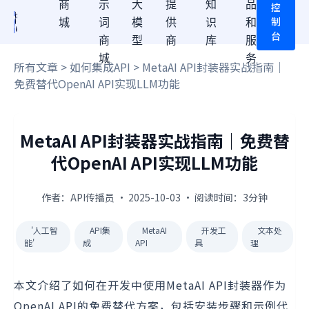
商
示
大
提
知
品
控
制
城
词
模
供
识
和
台
商
型
商
库
服
城
务
所有文章
>
如何集成API
> MetaAI API封装器实战指南｜
免费替代OpenAI API实现LLM功能
MetaAI API封装器实战指南｜免费替
代OpenAI API实现LLM功能
作者：API传播员 · 2025-10-03 · 阅读时间：3分钟
'人工智
API集
MetaAI
开发工
文本处
能'
成
API
具
理
本文介绍了如何在开发中使用MetaAI API封装器作为
OpenAI API的免费替代方案，包括安装步骤和示例代