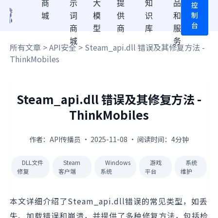
商
示
大
提
知
品
控
制
城
词
模
供
识
和
台
商
型
商
库
服
城
务
所有文章
>
API安全
> Steam_api.dll 错误及其修复方法 -
ThinkMobiles
Steam_api.dll 错误及其修复方法 -
ThinkMobiles
作者：API传播员 · 2025-11-08 · 阅读时间：4分钟
DLL文件
Steam
Windows
游戏
系统
修复
客户端
系统
平台
维护
本文详细介绍了Steam_api.dll错误的常见类型，如丢
失、加载错误和崩溃，并提供了多种修复方法，包括检