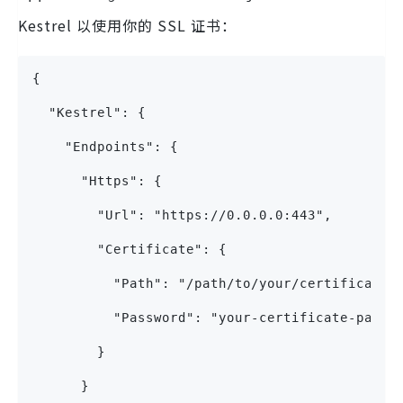
Kestrel 以使用你的 SSL 证书：
{
  "Kestrel": {
    "Endpoints": {
      "Https": {
        "Url": "https://0.0.0.0:443",
        "Certificate": {
          "Path": "/path/to/your/certificate.
          "Password": "your-certificate-passw
        }
      }