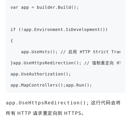
var app = builder.Build();
if (!app.Environment.IsDevelopment())
{
    app.UseHsts(); // 启用 HTTP Strict Transpo
}app.UseHttpsRedirection(); // 强制重定向 HTTP 
app.UseAuthorization();
app.MapControllers();app.Run();
这行代码会将
app.UseHttpsRedirection();
所有 HTTP 请求重定向到 HTTPS。