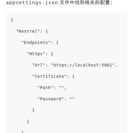
文件中找到相关的配置：
appsettings.json
{
  "Kestrel": {
    "Endpoints": {
      "Https": {
        "Url": "https://localhost:5001",
        "Certificate": {
          "Path": "",
          "Password": ""
        }
      }
    }