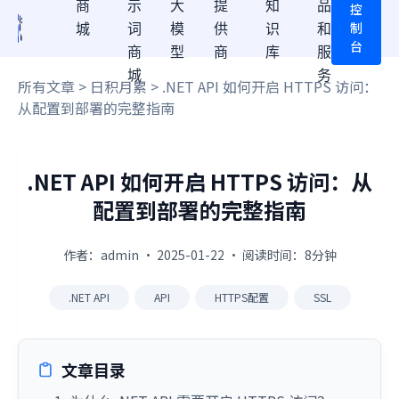
商
示
大
提
知
品
控
制
城
词
模
供
识
和
台
商
型
商
库
服
城
务
所有文章
>
日积月累
> .NET API 如何开启 HTTPS 访问：
从配置到部署的完整指南
.NET API 如何开启 HTTPS 访问：从
配置到部署的完整指南
作者：admin · 2025-01-22 · 阅读时间：8分钟
.NET API
API
HTTPS配置
SSL
文章目录