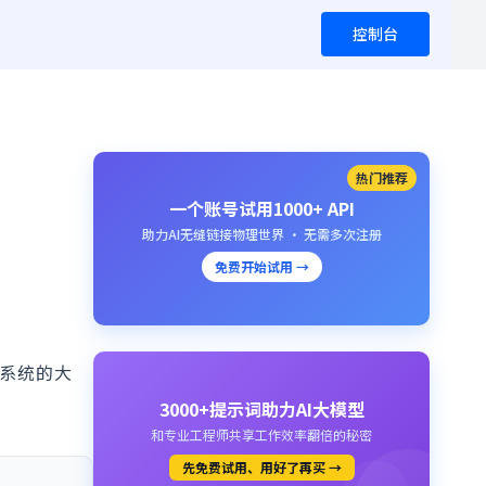
控制台
热门推荐
一个账号试用1000+ API
助力AI无缝链接物理世界 · 无需多次注册
免费开始试用 →
般系统的大
3000+提示词助力AI大模型
和专业工程师共享工作效率翻倍的秘密
先免费试用、用好了再买 →