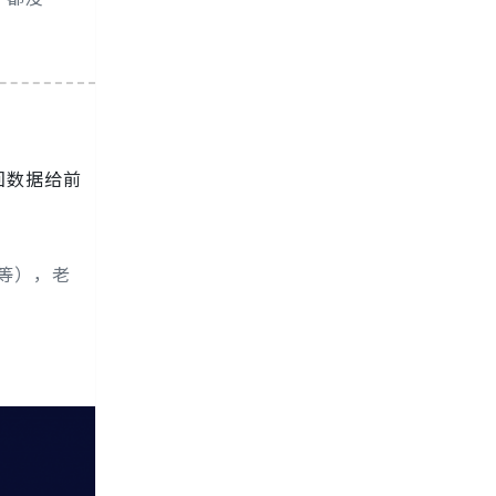
回数据给前
e等），老