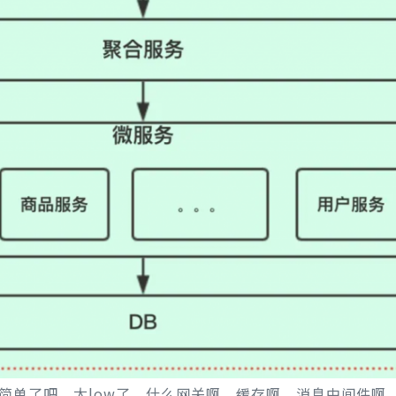
简单了吧，太low了，什么网关啊，缓存啊，消息中间件啊