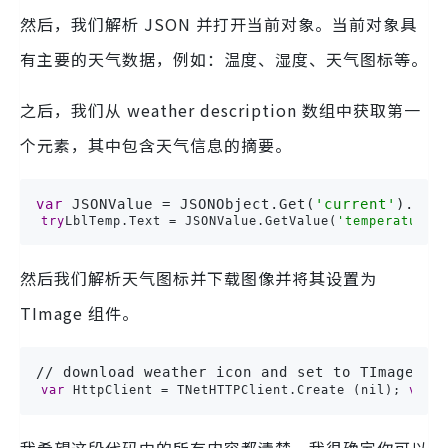
然后，我们解析 JSON 并打开当前对象。当前对象具
有主要的天气数据，例如：温度、湿度、天气图标等。
之后，我们从 weather description 数组中获取第一
个元素，其中包含天气信息的摘要。
var
JSONValue
 = 
JSONObject
.
Get
(
'current'
).
JSO
try
LblTemp
.
Text
 = 
JSONValue
.
GetValue
(
'temperature'
然后我们解析天气图标并下载图像并将其设置为
TImage 组件。
// download weather icon and set to TImage co
var
HttpClient
 = 
TNetHTTPClient
.
Create
(
nil
);
var