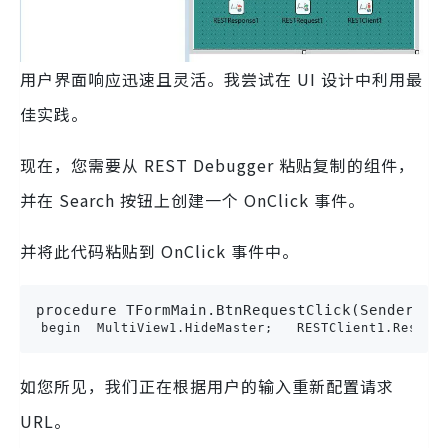
用户界面响应迅速且灵活。我尝试在 UI 设计中利用最
佳实践。
现在，您需要从 REST Debugger 粘贴复制的组件，
并在 Search 按钮上创建一个 OnClick 事件。
并将此代码粘贴到 OnClick 事件中。
procedure
TFormMain
.
BtnRequestClick
(
Sender
: 
T
begin
MultiView1
.
HideMaster
;
RESTClient1
.
ResetT
如您所见，我们正在根据用户的输入重新配置请求
URL。