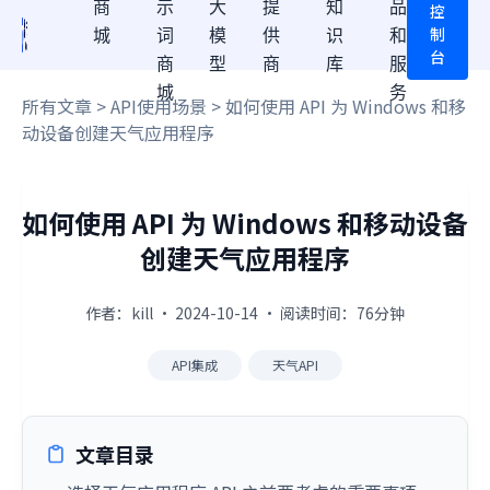
商
示
大
提
知
品
控
制
城
词
模
供
识
和
台
商
型
商
库
服
城
务
所有文章
>
API使用场景
> 如何使用 API 为 Windows 和移
动设备创建天气应用程序
如何使用 API 为 Windows 和移动设备
创建天气应用程序
作者：kill · 2024-10-14 · 阅读时间：76分钟
API集成
天气API
文章目录