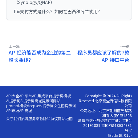
（Synology/QNAP）
Pix支付方式是什么？如何在巴西和荷兰使用？
上一篇
下一篇
API经济能否成为企业的第二
程序员都应该了解的7款
增长曲线？
API接口平台
API大全
API平台
API集成平台
提示词模板
Copyright © 2024 All Rights
AI提示词
AI提示词商城
提示词网站
Reserved 北京蜜堂有信科技有限
prompt模板
deepseek提示词
文生图提示词
公司
API市场
API商城
公司地址：北京市朝阳区光华路
和乔大厦C座1508
关于我们
招聘
服务条款
隐私协议
网站地图
增值电信业务经营许可证：京B2-
20191889 京ICP备18034931
号-7
意见反馈: 010-