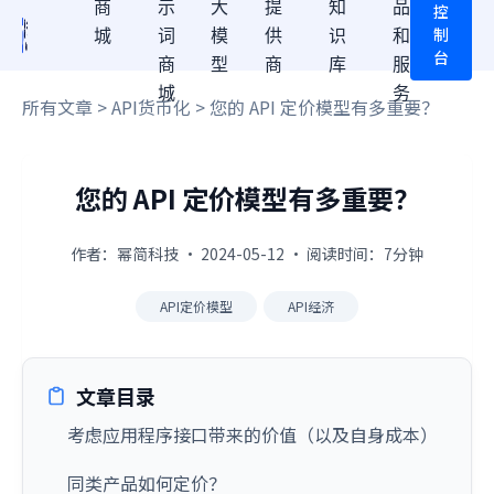
商
示
大
提
知
品
控
制
城
词
模
供
识
和
台
商
型
商
库
服
城
务
所有文章
>
API货币化
> 您的 API 定价模型有多重要？
您的 API 定价模型有多重要？
作者：幂简科技 · 2024-05-12 · 阅读时间：7分钟
API定价模型
API经济
文章目录
考虑应用程序接口带来的价值（以及自身成本）
同类产品如何定价？