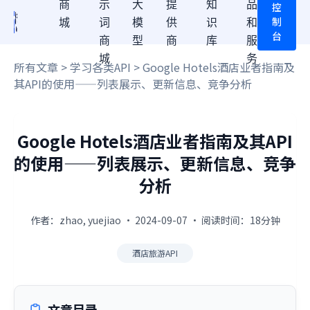
商
示
大
提
知
品
控
制
城
词
模
供
识
和
台
商
型
商
库
服
城
务
所有文章
>
学习各类API
> Google Hotels酒店业者指南及
其API的使用——列表展示、更新信息、竞争分析
Google Hotels酒店业者指南及其API
的使用——列表展示、更新信息、竞争
分析
作者：zhao, yuejiao · 2024-09-07 · 阅读时间：18分钟
酒店旅游API
文章目录