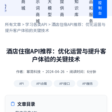
商
示
大
提
知
品
控
制
城
词
模
供
识
和
台
商
型
商
库
服
城
务
所有文章
>
学习各类API
> 酒店住宿API推荐：优化运营与
提升客户体验的关键技术
酒店住宿API推荐：优化运营与提升客
户体验的关键技术
作者：幂简科技 · 2024-04-26 · 阅读时间：6分钟
API
API合辑
API接口
API服务
文章目录