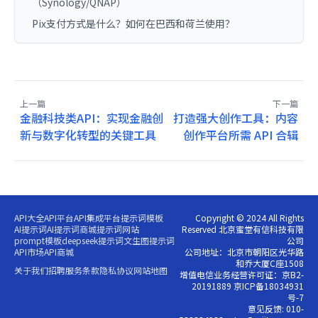
（Synology/QNAP）
Pix支付方式是什么？如何在巴西和荷兰使用？
上一篇
下一篇
金融科技类API：实现金融创
打造强大创作工具：内容
新与数字化转型的关键工具
创作平台所需 API 合辑
API大全
API平台
API集成平台
提示词模板
Copyright © 2024 All Rights
AI提示词
AI提示词商城
提示词网站
Reserved 北京蜜堂有信科技有限
prompt模板
deepseek提示词
文生图提示词
公司
API市场
API商城
公司地址：北京市朝阳区光华路
和乔大厦C座1508
关于我们
招聘
服务条款
隐私协议
网站地图
增值电信业务经营许可证：京B2-
20191889 京ICP备18034931
号-7
意见反馈: 010-