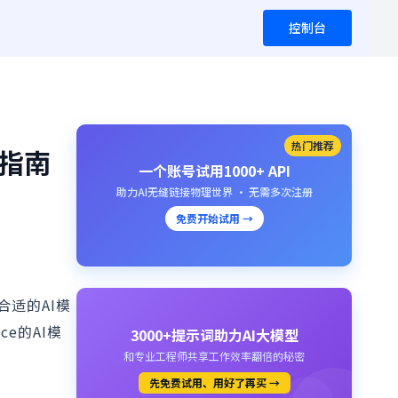
控制台
热门推荐
程指南
一个账号试用1000+ API
助力AI无缝链接物理世界 · 无需多次注册
免费开始试用 →
择合适的AI模
ce的AI模
3000+提示词助力AI大模型
和专业工程师共享工作效率翻倍的秘密
先免费试用、用好了再买 →