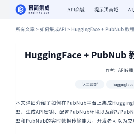
API商城
提示词商城
A
所有文章
>
如何集成API
> HuggingFace + PubN
HuggingFace + Pub
作者：API传播员
'人工智能'
huggingface
本文详细介绍了如何在PubNub平台上集成HuggingFa
型、生成API密钥、配置PubNub环境以及编写PubN
型和PubNub的实时数据传输能力，开发者可以为