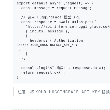
export default async (request) => {

  const message = request.message;

  // 调用 HuggingFace 模型 API

  const response = await axios.post(

    'https://api-inference.huggingface.co/
    { inputs: message },

    {

      headers: { Authorization: 
Bearer YOUR_HUGGINGFACE_API_KEY
 },

    }

  );

  console.log('AI 响应:', response.data);

  return request.ok();

};
注意：将
替换为
YOUR_HUGGINGFACE_API_KEY