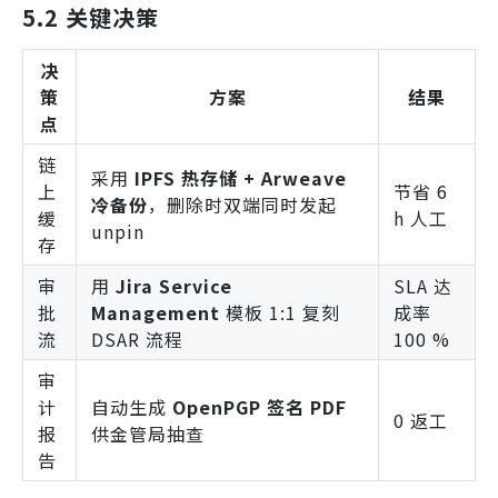
5.2 关键决策
决
策
方案
结果
点
链
采用
IPFS 热存储 + Arweave
上
节省 6
冷备份
，删除时双端同时发起
缓
h 人工
unpin
存
审
用
Jira Service
SLA 达
批
Management
模板 1:1 复刻
成率
流
DSAR 流程
100 %
审
计
自动生成
OpenPGP 签名 PDF
0 返工
报
供金管局抽查
告