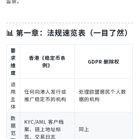
监禁。
📊 第一章：法规速览表（一目了然）
要
求
香港《稳定币条
GDPR 删除权
维
例》
度
适
用
任何向港人发行或
处理欧盟居民个人数
主
推广稳定币的机构
据的机构
体
数
KYC/AML 客户档
据
案、链上地址标
同上
范
签、交易日志