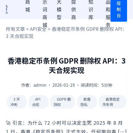
商
示
大
提
知
品
控
制
城
词
模
供
识
和
台
商
型
商
库
服
城
务
所有文章
>
API安全
> 香港稳定币条例 GDPR 删除权 API：
3 天合规实现
香港稳定币条例 GDPR 删除权 API：3
天合规实现
作者：admin · 2026-01-19 · 阅读时间：5分钟
3 天
API
GDPR 删
数据
香港稳定
冲刺
合规
除权
隐私
币条例
🚀 引言：为什么 72 小时可以决定生死 2025 年 8 月
1 日，香港《稳定币条例》正式生效，任何面向香 […]