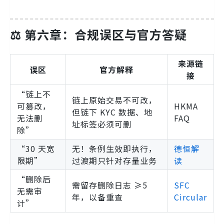
⚖️ 第六章：合规误区与官方答疑
来源链
误区
官方解释
接
“链上不
链上原始交易不可改，
可篡改，
HKMA
但链下 KYC 数据、地
无法删
FAQ
址标签必须可删
除”
“30 天宽
无！条例生效即执行，
德恒解
限期”
过渡期只针对存量业务
读
“删除后
需留存删除日志 ≥5
SFC
无需审
年，以备重查
Circular
计”