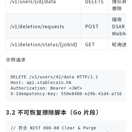
/v1/users/{id}/data
DELETE
排队异步
擦除
接收
/v1/deletion/requests
POST
DSAR
Webhoo
/v1/deletion/status/{jobId}
GET
轮询进度
示例请求
DELETE /v1/users/42/data HTTP/1.1

Host: api.stablecoin.hk

Authorization: Bearer <JWT>

X-Idempotency-Key: 550e8400-e29b-41d4-a716-44
3.2 不可恢复擦除脚本（Go 片段）
// 符合 NIST 800-88 Clear & Purge
