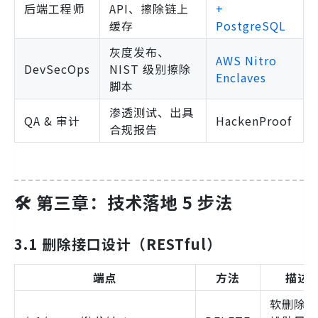
后端工程师
API、擦除链上
+
缓存
PostgreSQL
灰度发布、
AWS Nitro
DevSecOps
NIST 级别擦除
Enclaves
脚本
渗透测试、出具
QA & 审计
HackenProof
合规报告
🛠️ 第三章：技术落地 5 步法
3.1 删除接口设计（RESTful）
端点
方法
描述
软删除 +