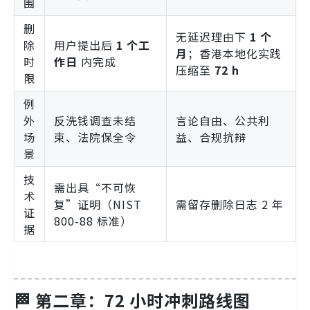
围
删
无延迟理由下
1 个
除
用户提出后
1 个工
月
；香港本地化实践
时
作日
内完成
压缩至
72 h
限
例
外
反洗钱调查未结
言论自由、公共利
场
束、法院保全令
益、合规抗辩
景
技
需出具“不可恢
术
复”证明（NIST
需留存删除日志 2 年
证
800-88 标准）
据
🏁 第二章：72 小时冲刺路线图