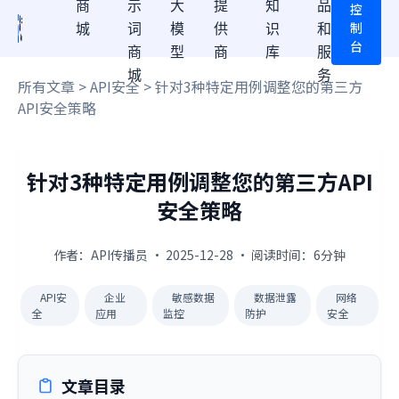
商
示
大
提
知
品
控
制
城
词
模
供
识
和
台
商
型
商
库
服
城
务
所有文章
>
API安全
> 针对3种特定用例调整您的第三方
API安全策略
针对3种特定用例调整您的第三方API
安全策略
作者：API传播员 · 2025-12-28 · 阅读时间：6分钟
API安
企业
敏感数据
数据泄露
网络
全
应用
监控
防护
安全
文章目录