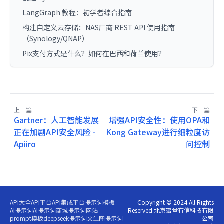
LangGraph 教程：初学者综合指南
构建自定义云存储：NAS厂商 REST API 使用指南
（Synology/QNAP）
Pix支付方式是什么？如何在巴西和荷兰使用？
上一篇
下一篇
Gartner：人工智能发展
增强API安全性：使用OPA和
正在加剧API安全风险 -
Kong Gateway进行细粒度访
Apiiro
问控制
API大全
API平台
API集成平台
提示词模板
Copyright © 2024 All Rights
AI提示词
AI提示词商城
提示词网站
Reserved 北京蜜堂有信科技有限
prompt模板
deepseek提示词
文生图提示词
公司