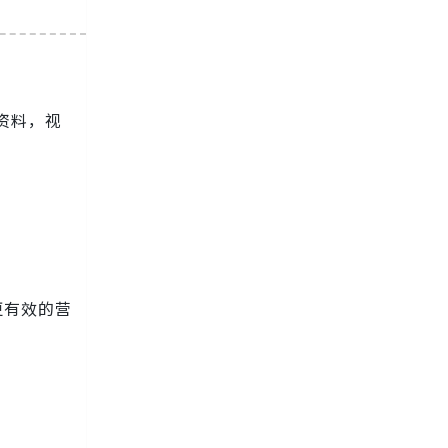
人资料，视
更有效的营
。