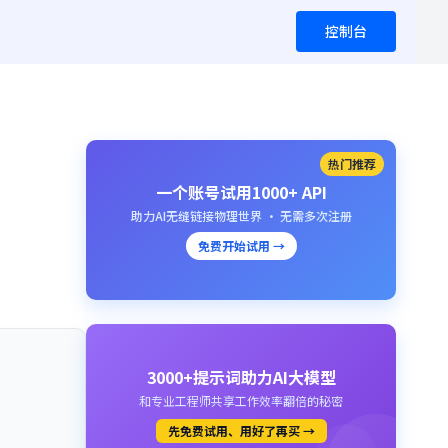
控制台
热门推荐
一个账号试用1000+ API
助力AI无缝链接物理世界 · 无需多次注册
免费开始试用 →
3000+提示词助力AI大模型
和专业工程师共享工作效率翻倍的秘密
先免费试用、用好了再买 →