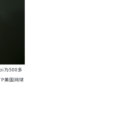
i为500多
TP美国网球