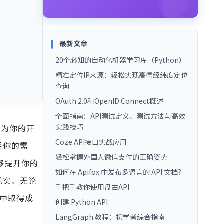
最新文章
20个必知的自动化机器学习库（Python）
精准定位IP来源：轻松实现高德经纬度定位
查询
OAuth 2.0和OpenID Connect概述
全面指南：API测试定义、测试方法与高效
，为你的开
实践技巧
Coze API接口实战应用
足你的需
轻松掌握外国人微信支付的正确姿势
够提升你的
如何在 Apifox 中发布多语言的 API 文档？
现实。无论
手把手教你使用盘古API
程中取得成
创建 Python API
LangGraph 教程：初学者综合指南