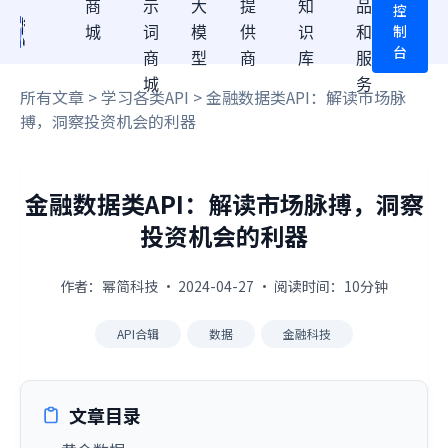
商
示
大
提
知
品
控
制
城
词
模
供
识
和
台
商
型
商
库
服
城
务
所有文章
>
学习各类API
> 金融数据类API：解读市场脉
搏，洞察投资机会的利器
金融数据类API：解读市场脉搏，洞察
投资机会的利器
作者：幂简科技 · 2024-04-27 · 阅读时间：10分钟
API合辑
数据
金融科技
文章目录