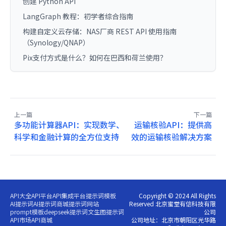
创建 Python API
LangGraph 教程：初学者综合指南
构建自定义云存储：NAS厂商 REST API 使用指南
（Synology/QNAP）
Pix支付方式是什么？如何在巴西和荷兰使用？
上一篇
下一篇
多功能计算器API：实现数学、
运输核验API：提供高
科学和金融计算的全方位支持
效的运输核验解决方案
API大全
API平台
API集成平台
提示词模板
Copyright © 2024 All Rights
AI提示词
AI提示词商城
提示词网站
Reserved 北京蜜堂有信科技有限
prompt模板
deepseek提示词
文生图提示词
公司
API市场
API商城
公司地址：北京市朝阳区光华路