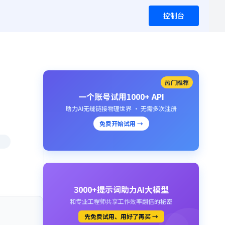
控制台
热门推荐
一个账号试用1000+ API
助力AI无缝链接物理世界 · 无需多次注册
免费开始试用 →
3000+提示词助力AI大模型
和专业工程师共享工作效率翻倍的秘密
先免费试用、用好了再买 →