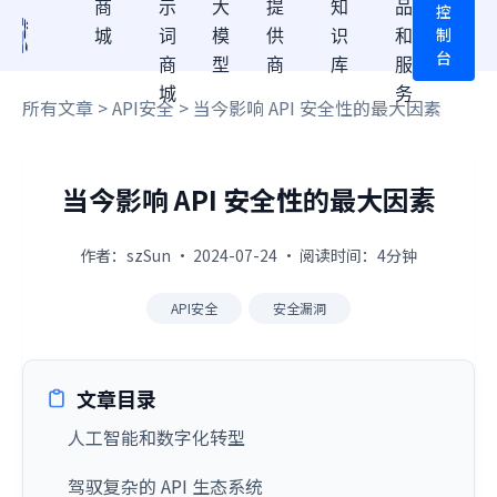
商
示
大
提
知
品
控
制
城
词
模
供
识
和
台
商
型
商
库
服
城
务
所有文章
>
API安全
> 当今影响 API 安全性的最大因素
当今影响 API 安全性的最大因素
作者：szSun · 2024-07-24 · 阅读时间：4分钟
API安全
安全漏洞
文章目录
人工智能和数字化转型
驾驭复杂的 API 生态系统