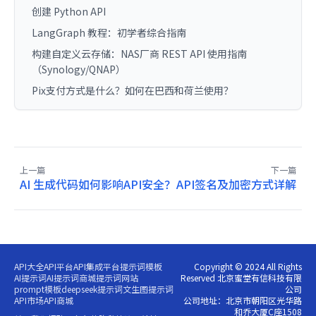
创建 Python API
LangGraph 教程：初学者综合指南
构建自定义云存储：NAS厂商 REST API 使用指南
（Synology/QNAP）
Pix支付方式是什么？如何在巴西和荷兰使用？
上一篇
下一篇
AI 生成代码如何影响API安全？
API签名及加密方式详解
API大全
API平台
API集成平台
提示词模板
Copyright © 2024 All Rights
AI提示词
AI提示词商城
提示词网站
Reserved 北京蜜堂有信科技有限
prompt模板
deepseek提示词
文生图提示词
公司
API市场
API商城
公司地址：北京市朝阳区光华路
和乔大厦C座1508