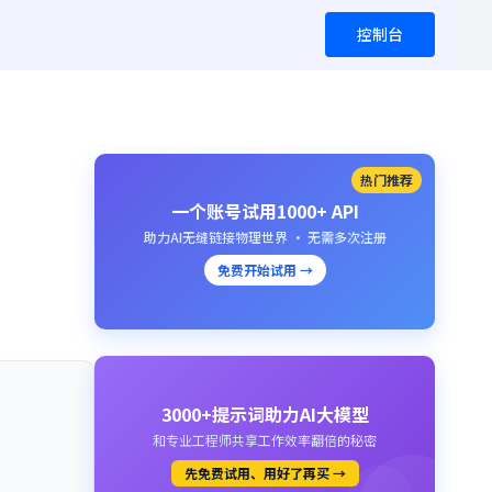
控制台
热门推荐
一个账号试用1000+ API
助力AI无缝链接物理世界 · 无需多次注册
免费开始试用 →
3000+提示词助力AI大模型
和专业工程师共享工作效率翻倍的秘密
先免费试用、用好了再买 →