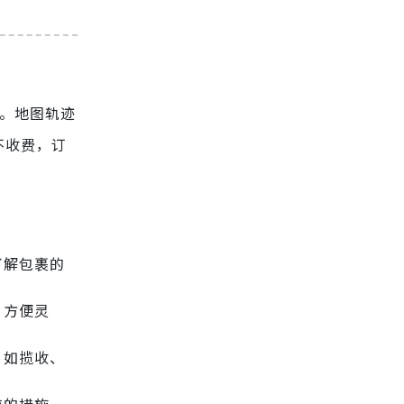
。地图轨迹
不收费，订
了解包裹的
，方便灵
，如揽收、