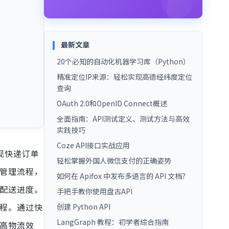
最新文章
20个必知的自动化机器学习库（Python）
精准定位IP来源：轻松实现高德经纬度定位
查询
OAuth 2.0和OpenID Connect概述
全面指南：API测试定义、测试方法与高效
实践技巧
Coze API接口实战应用
现快递订单
轻松掌握外国人微信支付的正确姿势
流管理流程，
如何在 Apifox 中发布多语言的 API 文档？
和配送进度。
手把手教你使用盘古API
流程。通过快
创建 Python API
LangGraph 教程：初学者综合指南
提高物流效