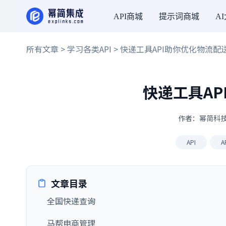
API商城
提示词商城
A
所有文章
>
学习各类API
> 快递工具API助你优化物流配
快递工具A
作者：幂简科技 ·
API
A
文章目录
全国快递查询
马帮电商管理