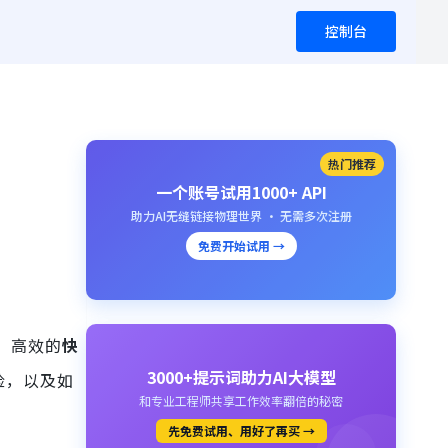
控制台
热门推荐
一个账号试用1000+ API
助力AI无缝链接物理世界 · 无需多次注册
免费开始试用 →
，高效的
快
3000+提示词助力AI大模型
险，以及如
和专业工程师共享工作效率翻倍的秘密
先免费试用、用好了再买 →