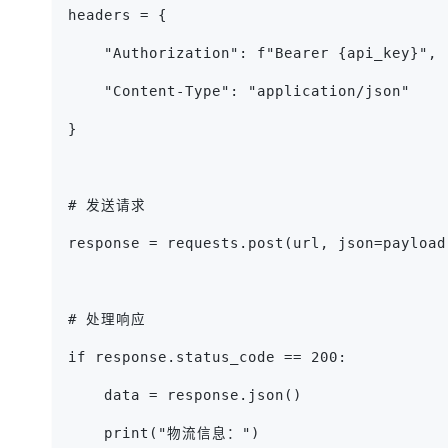
headers = {
    "Authorization": f"Bearer {api_key}",
    "Content-Type": "application/json"
}
# 发送请求
response = requests.post(url, json=payload
# 处理响应
if response.status_code == 200:
    data = response.json()
    print("物流信息：")