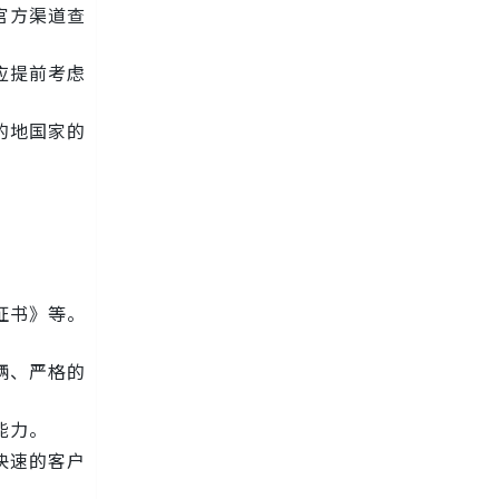
官方渠道查
应提前考虑
的地国家的
证书》等。
辆、严格的
能力。
快速的客户