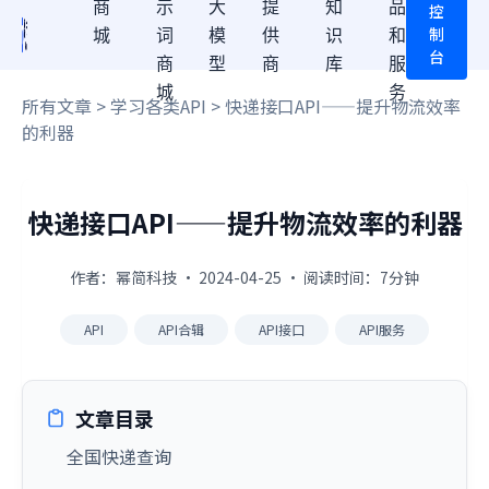
商
示
大
提
知
品
控
制
城
词
模
供
识
和
台
商
型
商
库
服
城
务
所有文章
>
学习各类API
> 快递接口API——提升物流效率
的利器
快递接口API——提升物流效率的利器
作者：幂简科技 · 2024-04-25 · 阅读时间：7分钟
API
API合辑
API接口
API服务
文章目录
全国快递查询