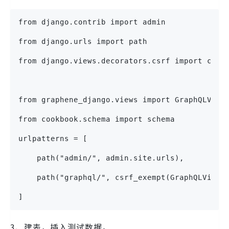
from django.contrib import admin
from django.urls import path
from django.views.decorators.csrf import csrf
from graphene_django.views import GraphQLView
from cookbook.schema import schema
urlpatterns = [
    path("admin/", admin.site.urls),
    path("graphql/", csrf_exempt(GraphQLView.
]
3、建表，插入测试数据。