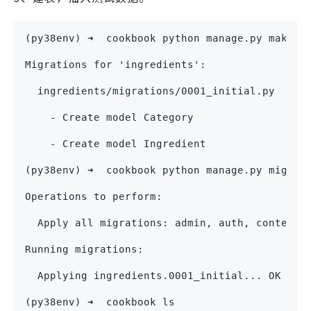
(py38env) ➜  cookbook python manage.py makemi
Migrations for 'ingredients':
  ingredients/migrations/0001_initial.py
    - Create model Category
    - Create model Ingredient
(py38env) ➜  cookbook python manage.py migrat
Operations to perform:
  Apply all migrations: admin, auth, contentt
Running migrations:
  Applying ingredients.0001_initial... OK
(py38env) ➜  cookbook ls