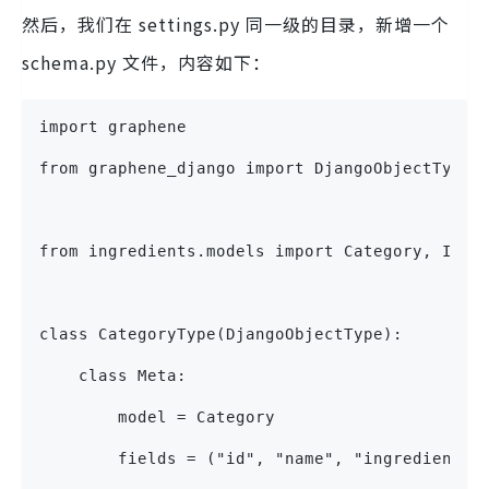
然后，我们在 settings.py 同一级的目录，新增一个
schema.py 文件，内容如下：
import graphene
from graphene_django import DjangoObjectType
from ingredients.models import Category, Ingr
class CategoryType(DjangoObjectType):
    class Meta:
        model = Category
        fields = ("id", "name", "ingredients"