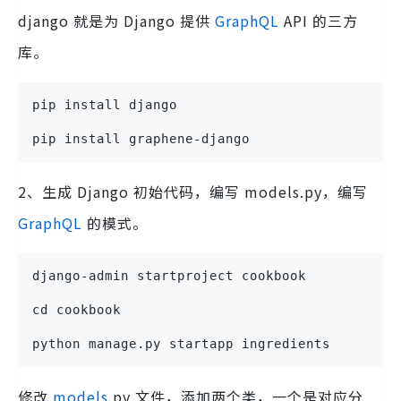
django 就是为 Django 提供
GraphQL
API 的三方
库。
pip install django
pip install graphene-django
2、生成 Django 初始代码，编写 models.py，编写
GraphQL
的模式。
django-admin startproject cookbook
cd cookbook
python manage.py startapp ingredients
修改
models
.py 文件，添加两个类，一个是对应分