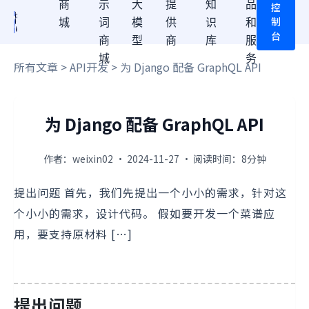
商
示
大
提
知
品
控
制
城
词
模
供
识
和
台
商
型
商
库
服
城
务
所有文章
>
API开发
> 为 Django 配备 GraphQL API
为 Django 配备 GraphQL API
作者：weixin02 · 2024-11-27 · 阅读时间：8分钟
提出问题 首先，我们先提出一个小小的需求，针对这
个小小的需求，设计代码。 假如要开发一个菜谱应
用，要支持原材料 […]
提出问题