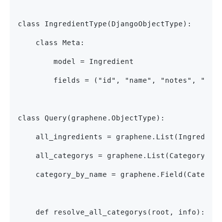
class IngredientType(DjangoObjectType):
    class Meta:
        model = Ingredient
        fields = ("id", "name", "notes", "cat
class Query(graphene.ObjectType):
    all_ingredients = graphene.List(Ingredien
    all_categorys = graphene.List(CategoryTyp
    category_by_name = graphene.Field(Categor
    def resolve_all_categorys(root, info):