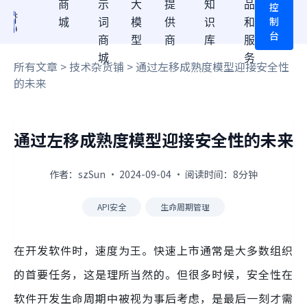
商
示
大
提
知
品
控
制
城
词
模
供
识
和
台
商
型
商
库
服
城
务
所有文章
>
技术杂货铺
> 通过左移成熟度模型迎接安全性
的未来
通过左移成熟度模型迎接安全性的未来
作者：szSun · 2024-09-04 · 阅读时间：8分钟
API安全
生命周期管理
在开发软件时，速度为王。快速上市通常是大多数组织
的首要任务，这是理所当然的。但很多时候，安全性在
软件开发生命周期中被视为事后考虑，是最后一刻才需