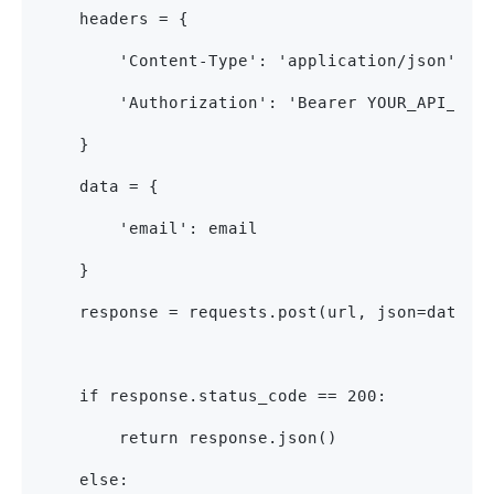
    headers = {
        'Content-Type': 'application/json',
        'Authorization': 'Bearer YOUR_API_KEY
    }
    data = {
        'email': email
    }
    response = requests.post(url, json=data, 
    if response.status_code == 200:
        return response.json()
    else: