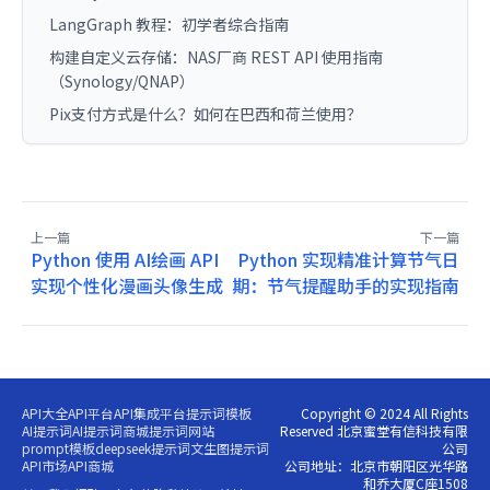
LangGraph 教程：初学者综合指南
构建自定义云存储：NAS厂商 REST API 使用指南
（Synology/QNAP）
Pix支付方式是什么？如何在巴西和荷兰使用？
上一篇
下一篇
Python 使用 AI绘画 API
Python 实现精准计算节气日
实现个性化漫画头像生成
期：节气提醒助手的实现指南
API大全
API平台
API集成平台
提示词模板
Copyright © 2024 All Rights
AI提示词
AI提示词商城
提示词网站
Reserved 北京蜜堂有信科技有限
prompt模板
deepseek提示词
文生图提示词
公司
API市场
API商城
公司地址：北京市朝阳区光华路
和乔大厦C座1508