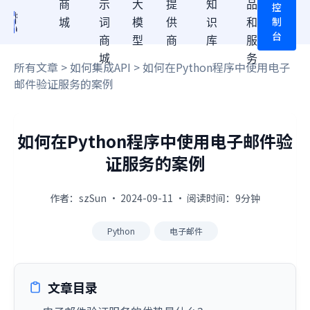
商
示
大
提
知
品
控
制
城
词
模
供
识
和
台
商
型
商
库
服
城
务
所有文章
>
如何集成API
> 如何在Python程序中使用电子
邮件验证服务的案例
如何在Python程序中使用电子邮件验
证服务的案例
作者：szSun · 2024-09-11 · 阅读时间：9分钟
Python
电子邮件
文章目录