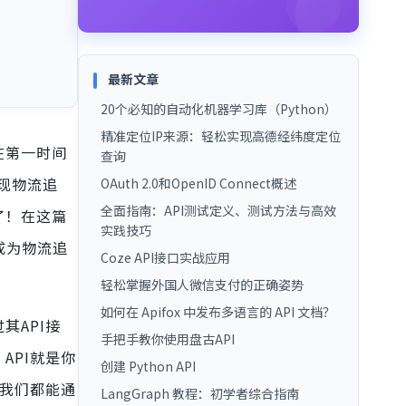
最新文章
20个必知的自动化机器学习库（Python）
精准定位IP来源：轻松实现高德经纬度定位
在第一时间
查询
现物流追
OAuth 2.0和OpenID Connect概述
全面指南：API测试定义、测试方法与高效
了！在这篇
实践技巧
成为物流追
Coze API接口实战应用
轻松掌握外国人微信支付的正确姿势
如何在 Apifox 中发布多语言的 API 文档？
其API接
手把手教你使用盘古API
API就是你
创建 Python API
，我们都能通
LangGraph 教程：初学者综合指南