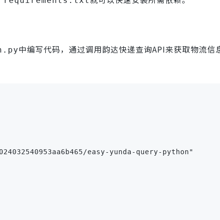
 requirements.txt
中编写代码，通过调用韵达快递查询API来获取物流信
n.py
024032540953aa6b465/easy-yunda-query-python"