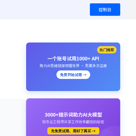
控制台
热门推荐
一个账号试用1000+ API
助力AI无缝链接物理世界 · 无需多次注册
免费开始试用 →
3000+提示词助力AI大模型
和专业工程师共享工作效率翻倍的秘密
先免费试用、用好了再买 →