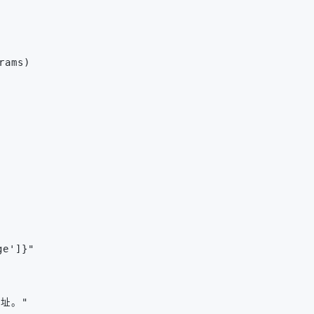
rams)
ge']}"
地址。"