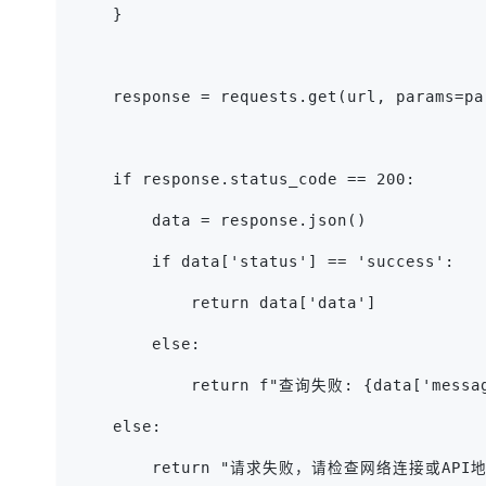
    }
    response = requests.get(url, params=pa
    if response.status_code == 200:
        data = response.json()
        if data['status'] == 'success':
            return data['data']
        else:
            return f"查询失败: {data['messa
    else:
        return "请求失败，请检查网络连接或API