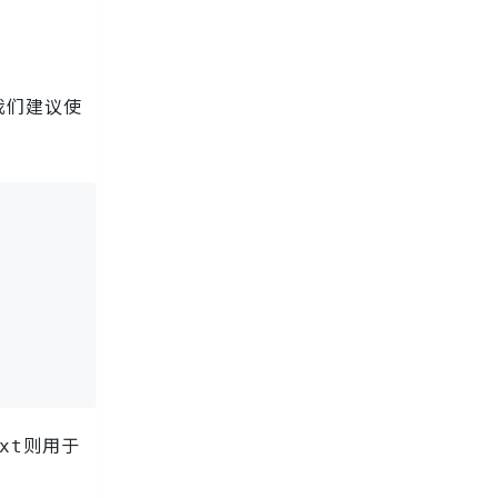
我们建议使
则用于
xt