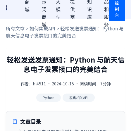
商
示
大
提
知
品
控
制
城
词
模
供
识
和
台
商
型
商
库
服
城
务
所有文章
>
如何集成API
> 轻松发送发票通知：Python 与
航天信息电子发票接口的完美结合
轻松发送发票通知：Python 与航天信
息电子发票接口的完美结合
作者：hj4511 · 2024-10-15 · 阅读时间：7分钟
Python
发票相关API
文章目录