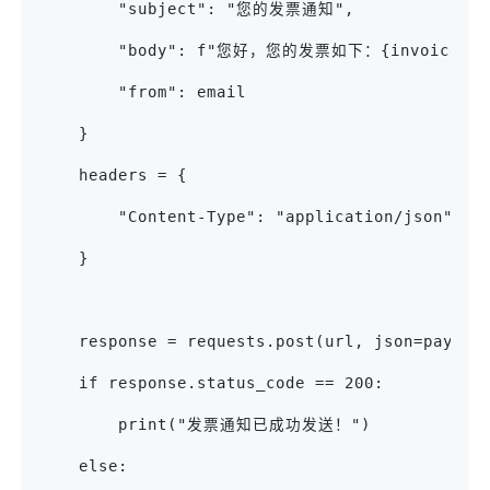
        "subject": "您的发票通知",
        "body": f"您好，您的发票如下：{invoice_det
        "from": email
    }
    headers = {
        "Content-Type": "application/json"
    }
    response = requests.post(url, json=payloa
    if response.status_code == 200:
        print("发票通知已成功发送！")
    else: