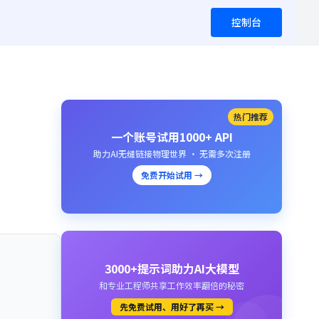
控制台
热门推荐
一个账号试用1000+ API
助力AI无缝链接物理世界 · 无需多次注册
免费开始试用 →
3000+提示词助力AI大模型
和专业工程师共享工作效率翻倍的秘密
先免费试用、用好了再买 →