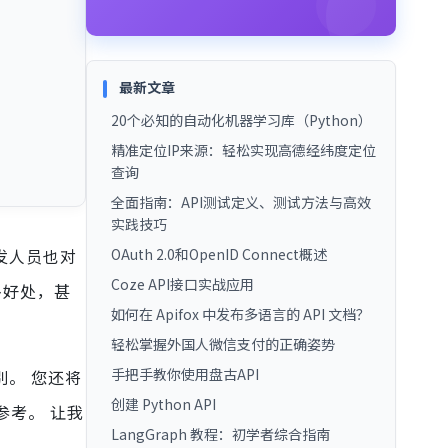
最新文章
20个必知的自动化机器学习库（Python）
精准定位IP来源：轻松实现高德经纬度定位
查询
全面指南：API测试定义、测试方法与高效
实践技巧
发人员也对
OAuth 2.0和OpenID Connect概述
Coze API接口实战应用
多好处，甚
如何在 Apifox 中发布多语言的 API 文档？
轻松掌握外国人微信支付的正确姿势
手把手教你使用盘古API
别。 您还将
创建 Python API
参考。 让我
LangGraph 教程：初学者综合指南