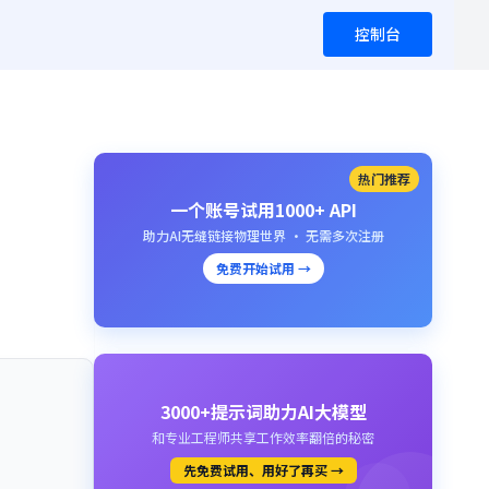
控制台
热门推荐
一个账号试用1000+ API
助力AI无缝链接物理世界 · 无需多次注册
免费开始试用 →
3000+提示词助力AI大模型
和专业工程师共享工作效率翻倍的秘密
先免费试用、用好了再买 →