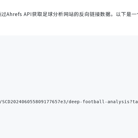
Ahrefs API获取足球分析网站的反向链接数据。以下是
/SCD202406055809177657e3/deep-football-analysis?ta