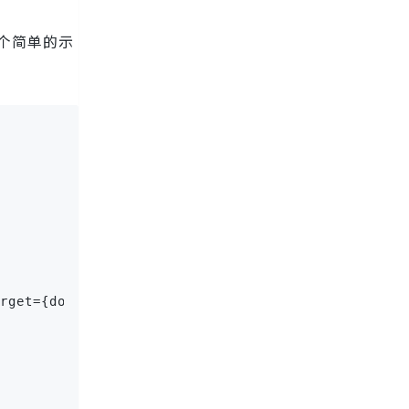
一个简单的示
rget={domain}"