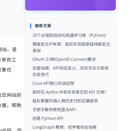
最新文章
20个必知的自动化机器学习库（Python）
精准定位IP来源：轻松实现高德经纬度定位
网站。是
查询
全新的工
OAuth 2.0和OpenID Connect概述
全面指南：API测试定义、测试方法与高效
引擎优
实践技巧
Coze API接口实战应用
如何在 Apifox 中发布多语言的 API 文档？
着您网站的
轻松掌握外国人微信支付的正确姿势
数据，帮助
手把手教你使用盘古API
创建 Python API
LangGraph 教程：初学者综合指南
n代码，您