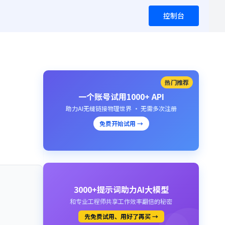
控制台
热门推荐
一个账号试用1000+ API
助力AI无缝链接物理世界 · 无需多次注册
免费开始试用 →
3000+提示词助力AI大模型
和专业工程师共享工作效率翻倍的秘密
先免费试用、用好了再买 →