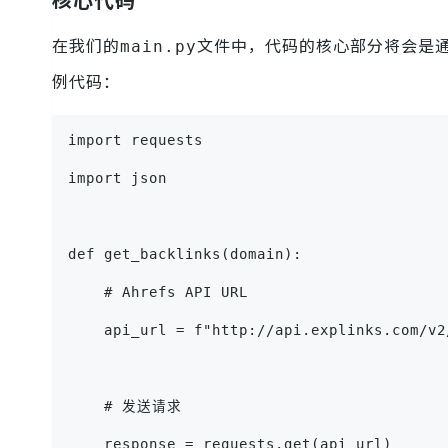
在我们的
文件中，代码的核心部分将会是通过
main.py
例代码：
import requests
import json
def get_backlinks(domain):
    # Ahrefs API URL
    api_url = f"http://api.explinks.com/v2
    # 发送请求
    response = requests.get(api_url)