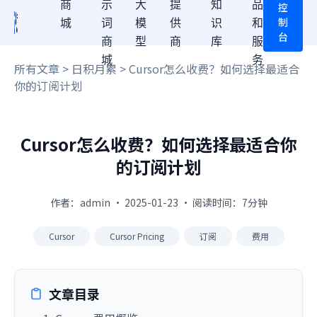
商
示
大
提
知
品
控
制
城
词
模
供
识
和
台
商
型
商
库
服
城
务
所有文章
>
日积月累
> Cursor怎么收费？如何选择最适合
你的订阅计划
Cursor怎么收费？如何选择最适合你
的订阅计划
作者：admin · 2025-01-23 · 阅读时间：7分钟
Cursor
Cursor Pricing
订阅
费用
文章目录