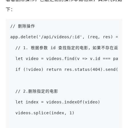
下：
// 删除操作
app.delete('/api/videos/:id', (req, res) => {
  // 1. 根据参数 id 查找指定的电影，如果不存在返回40
  let video = videos.find(v => v.id === parse
  if (!video) return res.status(404).send('Th
  // 2.删除指定的电影
  let index = videos.indexOf(video)
  videos.splice(index, 1)