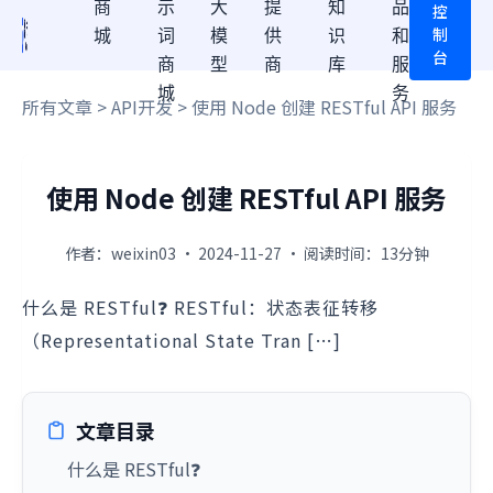
商
示
大
提
知
品
控
制
城
词
模
供
识
和
台
商
型
商
库
服
城
务
所有文章
>
API开发
> 使用 Node 创建 RESTful API 服务
使用 Node 创建 RESTful API 服务
作者：weixin03 · 2024-11-27 · 阅读时间：13分钟
什么是 RESTful❓ RESTful：状态表征转移
（Representational State Tran […]
文章目录
什么是 RESTful❓