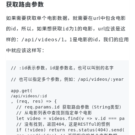
获取路由参数
如果需要获取单个电影数据，就需要在url中包含电影
的id，所以，如果想获取
的电影，url应该是这
id为1
样的：
。1是电影的id，我们的应用
/api/videos/1
中就应该这样写：
// :id表示参数，id是参数名，也可以叫别的名字
// 也可以指定多个参数，例如：/api/videos/:year/:mon
app.get(
/api/videos/:id
, (req, res) => {

  // req.params.id 获取路由参数（String类型）

  // 从电影列表中查找到指定单个电影

  let video = videos.find(v => v.id === parseI
  // 没有找到，返回404，这是RESTful的惯例

  if (!video) return res.status(404).send('no 