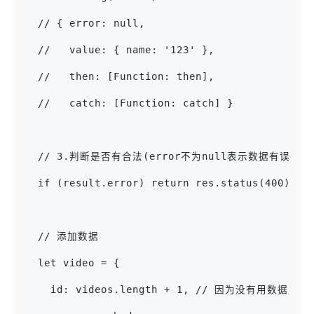
  // { error: null,
  //   value: { name: '123' },
  //   then: [Function: then],
  //   catch: [Function: catch] }
  // 3.判断是否有合法(error不为null表示数据有误)
  if (result.error) return res.status(400).se
  // 添加数据
  let video = {
    id: videos.length + 1, // 因为没有用数据