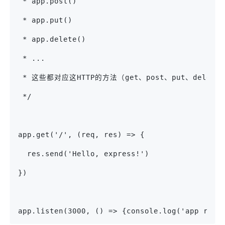
 * app.post()
 * app.put()
 * app.delete()
 * ...
 * 这些都对应这HTTP的方法（get、post、put、delete.
 */
app.get('/', (req, res) => {
  res.send('Hello, express!')
})
app.listen(3000, () => {console.log('app runi