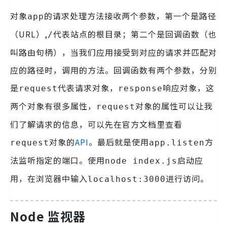
对象
的请求处理方法接收两个参数，第一个是路径
app
（URL）,
代表站点的根目录；第二个是回调函数（也
/
叫路由句柄），当我们应用接受到对应的请求并匹配对
应的路径时，调用的方法。回调函数有两个参数，分别
是
代表请求对象，
响应对象，这
request
response
两个对象有很多属性，
对象的属性可以让我
request
们了解请求的信息，可以先在官方文档里查看
对象的
API
。最后就是使用
方
request
app.listen
法监听指定的端口。使用
启动应
node index.js
用，在浏览器中输入
进行访问。
localhost:3000
Node 监视器