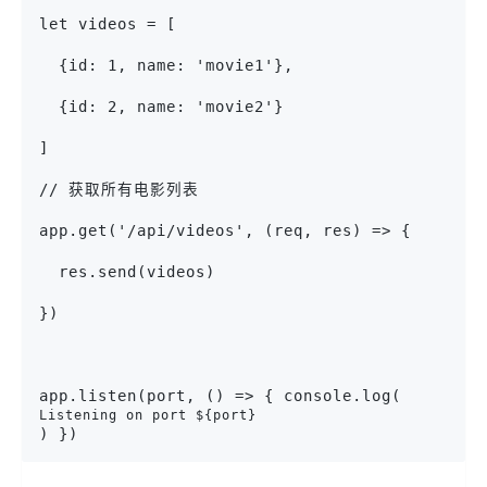
let videos = [
  {id: 1, name: 'movie1'},
  {id: 2, name: 'movie2'}
]
// 获取所有电影列表
app.get('/api/videos', (req, res) => {
  res.send(videos)
})
app.listen(port, () => { console.log(
Listening on port ${port}
) })