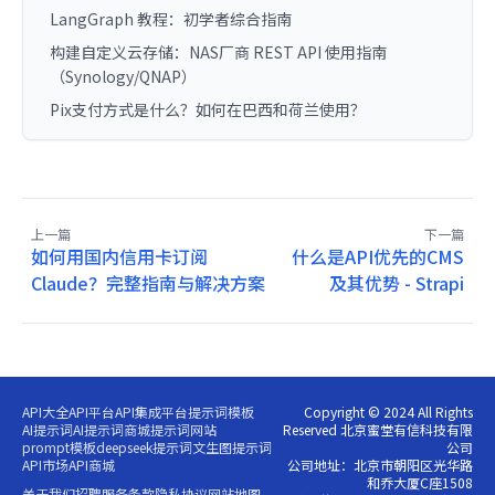
LangGraph 教程：初学者综合指南
构建自定义云存储：NAS厂商 REST API 使用指南
（Synology/QNAP）
Pix支付方式是什么？如何在巴西和荷兰使用？
上一篇
下一篇
如何用国内信用卡订阅
什么是API优先的CMS
Claude？完整指南与解决方案
及其优势 - Strapi
API大全
API平台
API集成平台
提示词模板
Copyright © 2024 All Rights
AI提示词
AI提示词商城
提示词网站
Reserved 北京蜜堂有信科技有限
prompt模板
deepseek提示词
文生图提示词
公司
API市场
API商城
公司地址：北京市朝阳区光华路
和乔大厦C座1508
关于我们
招聘
服务条款
隐私协议
网站地图