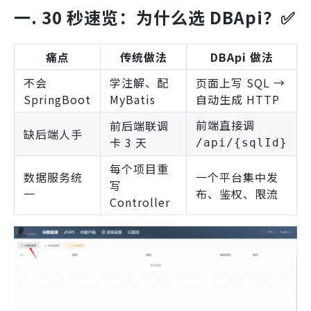
一. 30 秒速览：为什么选 DBApi？✅
痛点
传统做法
DBApi 做法
不会
学注解、配
页面上写 SQL →
SpringBoot
MyBatis
自动生成 HTTP
前端直接调
前后端联调
缺后端人手
卡 3 天
/api/{sqlId}
每个项目重
数据服务统
一个平台集中发
写
一
布、鉴权、限流
Controller