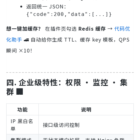
返回统一 JSON：
{"code":200,"data":[...]}
想一键加缓存？
在插件页勾选
Redis 缓存
→
代码优
化助手
🚄 自动给你生成 TTL、缓存 key 模板，QPS
瞬间 ×10！
四. 企业级特性：权限 · 监控 · 集
群 🏢
功能
说明
IP 黑白名
接口级访问控制
单