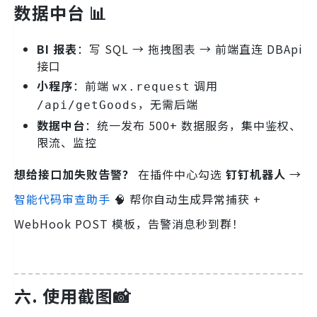
数据中台 📊
BI 报表
：写 SQL → 拖拽图表 → 前端直连 DBApi
接口
小程序
：前端
调用
wx.request
，无需后端
/api/getGoods
数据中台
：统一发布 500+ 数据服务，集中鉴权、
限流、监控
想给接口加失败告警？
在插件中心勾选
钉钉机器人
→
智能代码审查助手
🧠 帮你自动生成异常捕获 +
WebHook POST 模板，告警消息秒到群！
六. 使用截图📸