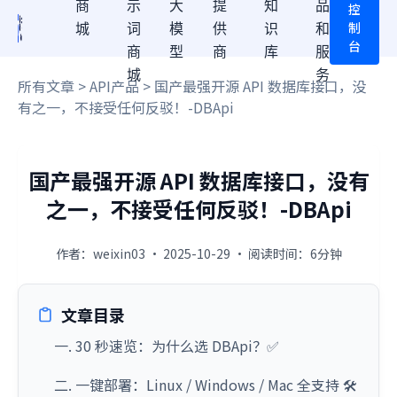
商
示
大
提
知
品
控
制
城
词
模
供
识
和
台
商
型
商
库
服
城
务
所有文章
>
API产品
> 国产最强开源 API 数据库接口，没
有之一，不接受任何反驳！-DBApi
国产最强开源 API 数据库接口，没有
之一，不接受任何反驳！-DBApi
作者：weixin03 · 2025-10-29 · 阅读时间：6分钟
文章目录
一. 30 秒速览：为什么选 DBApi？✅
二. 一键部署：Linux / Windows / Mac 全支持 🛠️