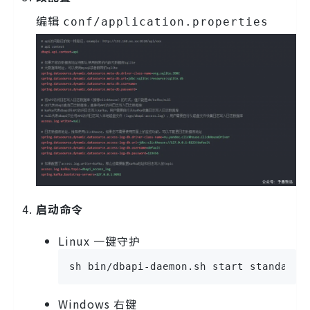
编辑
conf/application.properties
启动命令
Linux 一键守护
sh bin/dbapi-daemon.sh start standalon
Windows 右键