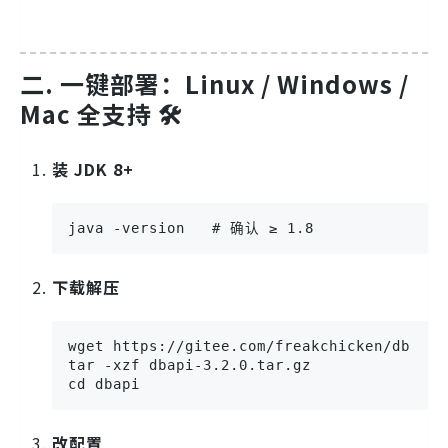
二. 一键部署：Linux / Windows /
Mac 全支持 🛠️
装 JDK 8+
java -version   # 确认 ≥ 1.8
下载解压
wget https://gitee.com/freakchicken/db-api
tar -xzf dbapi-3.2.0.tar.gz

cd dbapi
改配置