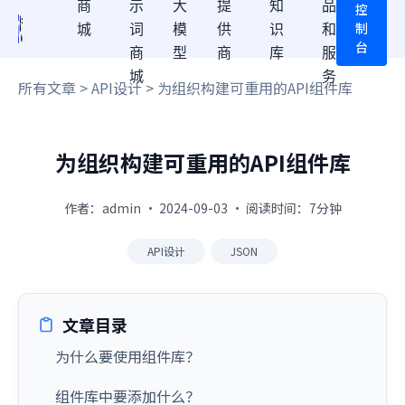
商
示
大
提
知
品
控
制
城
词
模
供
识
和
台
商
型
商
库
服
城
务
所有文章
>
API设计
> 为组织构建可重用的API组件库
为组织构建可重用的API组件库
作者：admin · 2024-09-03 · 阅读时间：7分钟
API设计
JSON
文章目录
为什么要使用组件库？
组件库中要添加什么？