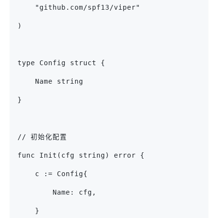
    "github.com/spf13/viper"
)
type Config struct {
    Name string
}
// 初始化配置
func Init(cfg string) error {
    c := Config{
        Name: cfg,
    }