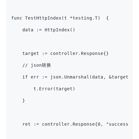
func TestHttpIndex(t *testing.T)  {
    data := HttpIndex()
    target := controller.Response{}
    // json转换
    if err := json.Unmarshal(data, &target); 
        t.Error(target)
    }
    ret := controller.Response{0, "success", 