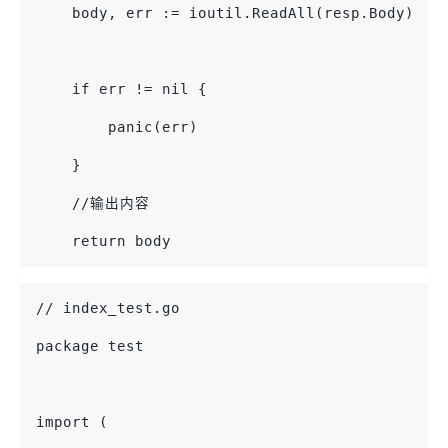
    body, err := ioutil.ReadAll(resp.Body)
    if err != nil {
        panic(err)
    }
    //输出内容
    return body
// index_test.go
package test
import (