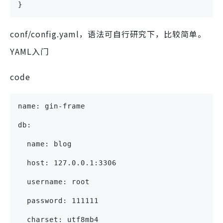
}
conf/config.yaml，语法可自行研究下，比较简单。
YAML入门
code
name: gin-frame
db:
  name: blog
  host: 127.0.0.1:3306
  username: root
  password: 111111
  charset: utf8mb4