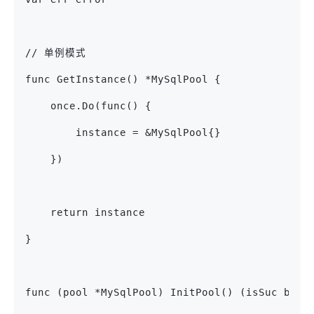
// 单例模式
func GetInstance() *MySqlPool {
    once.Do(func() {
        instance = &MySqlPool{}
    })
    return instance
}
func (pool *MySqlPool) InitPool() (isSuc bool