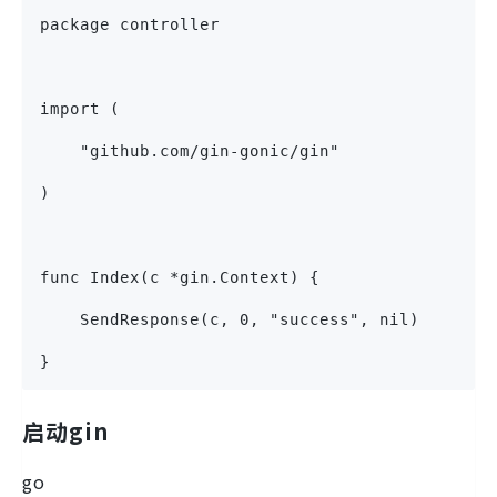
package controller
import (
    "github.com/gin-gonic/gin"
)
func Index(c *gin.Context) {
    SendResponse(c, 0, "success", nil)
}
启动gin
go