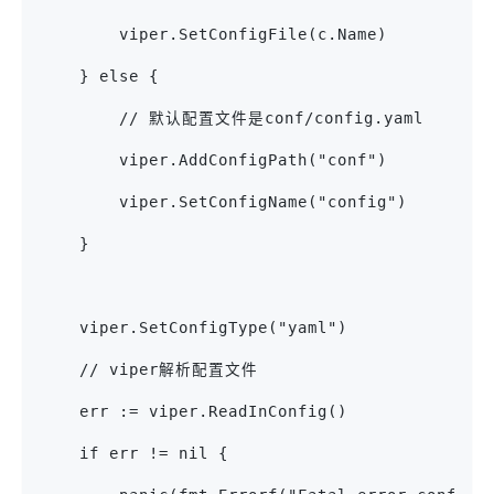
        viper.SetConfigFile(c.Name)
    } else {
        // 默认配置文件是conf/config.yaml
        viper.AddConfigPath("conf")
        viper.SetConfigName("config")
    }
    viper.SetConfigType("yaml")
    // viper解析配置文件
    err := viper.ReadInConfig()
    if err != nil {