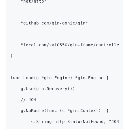
    "net/http"
    "github.com/gin-gonic/gin"
    "local.com/sai0556/gin-frame/controller"
)
func Load(g *gin.Engine) *gin.Engine {
    g.Use(gin.Recovery())
    // 404
    g.NoRoute(func (c *gin.Context)  {
        c.String(http.StatusNotFound, "404 no