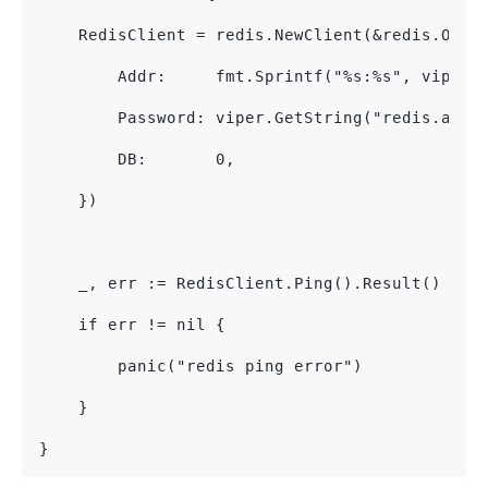
    RedisClient = redis.NewClient(&redis.Opti
        Addr:     fmt.Sprintf("%s:%s", viper.
        Password: viper.GetString("redis.auth
        DB:       0,
    })
    _, err := RedisClient.Ping().Result()
    if err != nil {
        panic("redis ping error")
    }
}