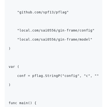
    "github.com/spf13/pflag"
    "local.com/sai0556/gin-frame/config"
    "local.com/sai0556/gin-frame/model"
)
var (
    conf = pflag.StringP("config", "c", "", "
)
func main() {