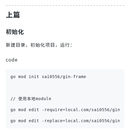
上篇
初始化
新建目录，初始化项目，运行：
code
go mod init sai0556/gin-frame
// 使用本地module
go mod edit -require=local.com/sai0556/gin-fr
go mod edit -replace=local.com/sai0556/gin-fr