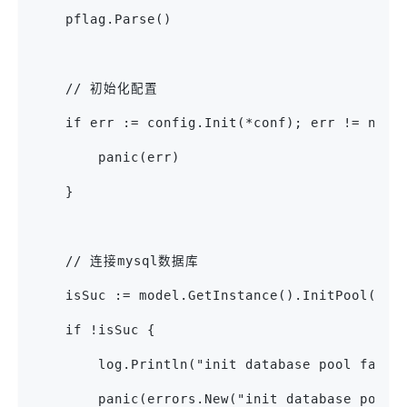
    pflag.Parse()
    // 初始化配置
    if err := config.Init(*conf); err != nil 
        panic(err)
    }
    // 连接mysql数据库
    isSuc := model.GetInstance().InitPool()
    if !isSuc {
        log.Println("init database pool failu
        panic(errors.New("init database pool 