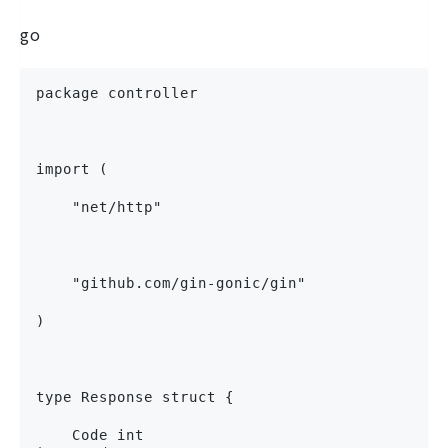
go
package controller
import (
    "net/http"
    "github.com/gin-gonic/gin"
)
type Response struct {
    Code int 