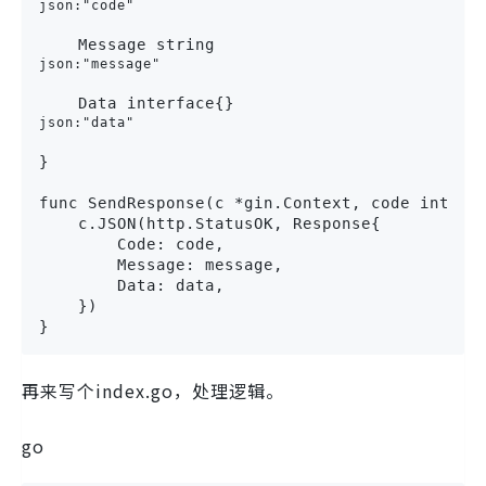
json:"code"
    Message string 
json:"message"
    Data interface{} 
json:"data"
}

func SendResponse(c *gin.Context, code int, me
    c.JSON(http.StatusOK, Response{

        Code: code,

        Message: message,

        Data: data,

    })

}
再来写个index.go，处理逻辑。
go