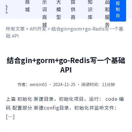
商
示
大
提
知
品
控
制
城
词
模
供
识
和
台
商
型
商
库
服
城
务
所有文章
>
API开发
> 结合gin+gorm+go-Redis写一个基
础 API
结合gin+gorm+go-Redis写一个基础
API
作者：weixin01 · 2024-11-25 · 阅读时间：11分钟
上篇 初始化 新建目录，初始化项目，运行： code 编
码 配置部分 新建config目录，初始化并监听文件：
[…]