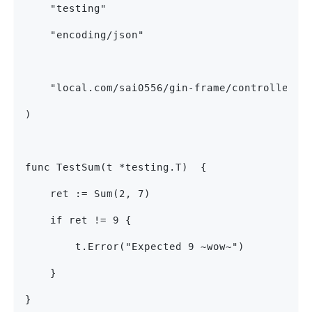
    "testing"
    "encoding/json"
    "local.com/sai0556/gin-frame/controller"
)
func TestSum(t *testing.T)  {
    ret := Sum(2, 7)
    if ret != 9 {
        t.Error("Expected 9 ~wow~")
    }
}