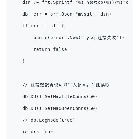
    dsn := fmt.Sprintf("%s:%s@tcp(%s)/%s?char
    db, err = orm.Open("mysql", dsn)
    if err != nil {
        panic(errors.New("mysql连接失败"))
        return false
    }
    // 连接数配置也可以写入配置，在此读取
    db.DB().SetMaxIdleConns(50)
    db.DB().SetMaxOpenConns(50)
    // db.LogMode(true)
    return true