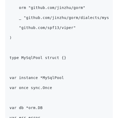
    orm "github.com/jinzhu/gorm"
    _ "github.com/jinzhu/gorm/dialects/mysql"
    "github.com/spf13/viper"
)
type MySqlPool struct {}
var instance *MySqlPool
var once sync.Once
var db *orm.DB
var err error