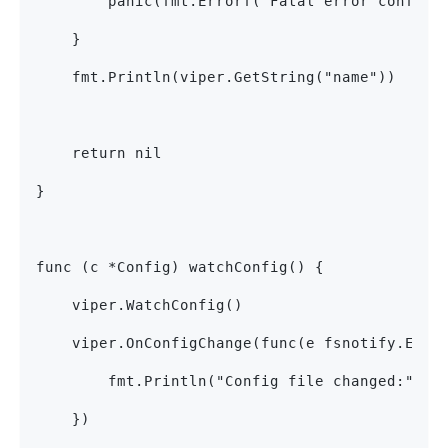
        panic(fmt.Errorf("Fatal error config 
    }
    fmt.Println(viper.GetString("name"))
    return nil
}
func (c *Config) watchConfig() {
    viper.WatchConfig()
    viper.OnConfigChange(func(e fsnotify.Even
        fmt.Println("Config file changed:", e
    })