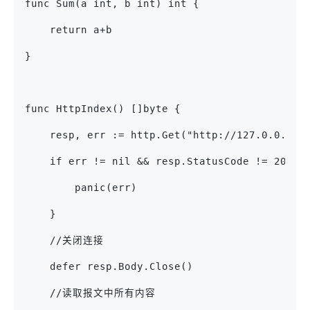
func Sum(a int, b int) int {
    return a+b
}
func HttpIndex() []byte {
    resp, err := http.Get("http://127.0.0.1:8
    if err != nil && resp.StatusCode != 200 {
        panic(err)
    }
    //关闭连接
    defer resp.Body.Close()
    //读取报文中所有内容