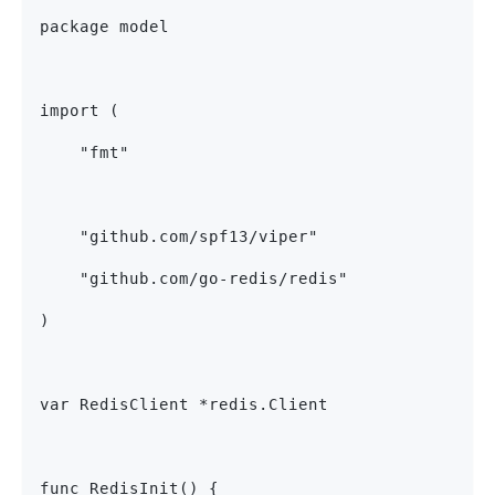
package model
import (
    "fmt"
    "github.com/spf13/viper"
    "github.com/go-redis/redis"
)
var RedisClient *redis.Client
func RedisInit() {