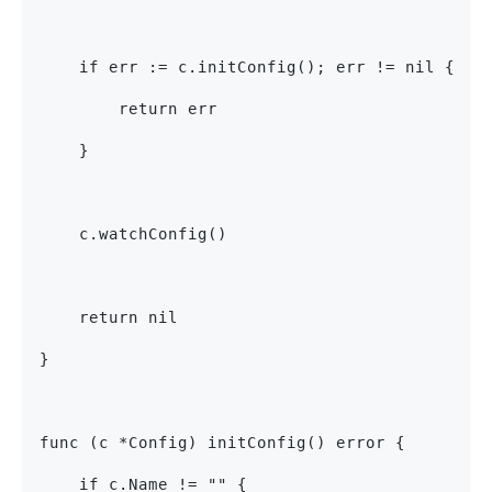
    if err := c.initConfig(); err != nil {
        return err
    }
    c.watchConfig()
    return nil
}
func (c *Config) initConfig() error {
    if c.Name != "" {