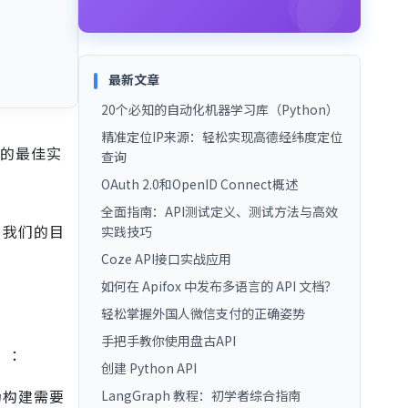
最新文章
20个必知的自动化机器学习库（Python）
精准定位IP来源：轻松实现高德经纬度定位
全的最佳实
查询
OAuth 2.0和OpenID Connect概述
全面指南：API测试定义、测试方法与高效
。我们的目
实践技巧
Coze API接口实战应用
如何在 Apifox 中发布多语言的 API 文档？
轻松掌握外国人微信支付的正确姿势
手把手教你使用盘古API
章）：
创建 Python API
为构建需要
LangGraph 教程：初学者综合指南