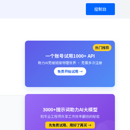
控制台
热门推荐
一个账号试用1000+ API
助力AI无缝链接物理世界 · 无需多次注册
免费开始试用 →
3000+提示词助力AI大模型
和专业工程师共享工作效率翻倍的秘密
先免费试用、用好了再买 →