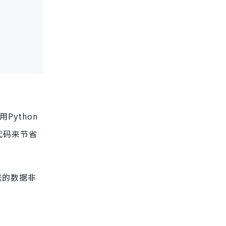
ython
代码来节省
送的数据非