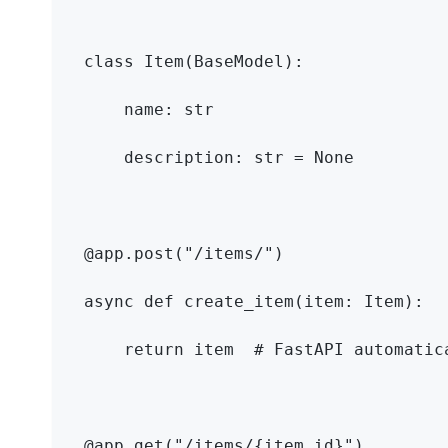
class
Item
(
BaseModel
):
    name
:
str
    description
:
str
=
None
@app
.
post(
"/items/"
)
async
def
create_item
(
item
:
 Item
):
return
 item  
# FastAPI automatic
@app
.
get(
"/items/{item_id}"
)