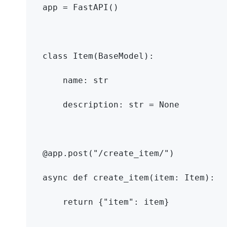
app 
=
 FastAPI
()
class
Item
(
BaseModel
):
    name
:
str
    description
:
str
=
None
@app
.
post(
"/create_item/"
)
async
def
create_item
(
item
:
 Item
):
return
{
"item"
:
 item
}