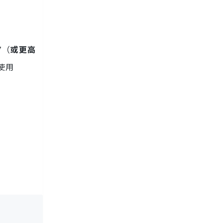
7（
或更高
使用