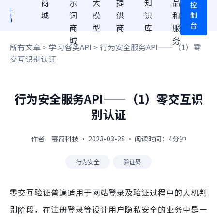
商
示
大
提
知
品
控
制
城
词
模
供
识
和
台
商
型
商
库
服
城
务
所有文章
>
学习各类API
> 行为安全服务API——（1）零
交互识别认证
行为安全服务API——（1）零交互识
别认证
作者：幂简科技 · 2023-03-28 · 阅读时间：4分钟
行为安全
验证码
零交互验证普遍适用于网站登录及验证过程中的人机判
别阶段，在注册登录等设计用户隐私安全的业务中是一