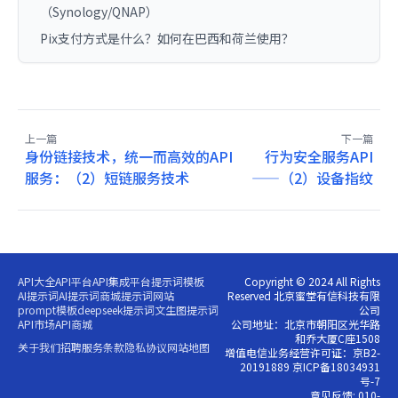
（Synology/QNAP）
Pix支付方式是什么？如何在巴西和荷兰使用？
上一篇
下一篇
身份链接技术，统一而高效的API
行为安全服务API
服务：（2）短链服务技术
——（2）设备指纹
API大全
API平台
API集成平台
提示词模板
Copyright © 2024 All Rights
AI提示词
AI提示词商城
提示词网站
Reserved 北京蜜堂有信科技有限
prompt模板
deepseek提示词
文生图提示词
公司
API市场
API商城
公司地址：北京市朝阳区光华路
和乔大厦C座1508
关于我们
招聘
服务条款
隐私协议
网站地图
增值电信业务经营许可证：京B2-
20191889 京ICP备18034931
号-7
意见反馈: 010-