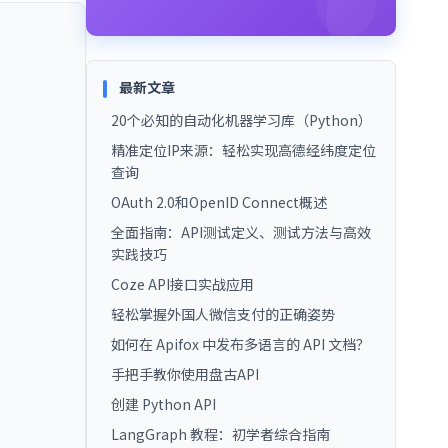
最新文章
20个必知的自动化机器学习库（Python）
精准定位IP来源：轻松实现高德经纬度定位
查询
OAuth 2.0和OpenID Connect概述
全面指南：API测试定义、测试方法与高效
实践技巧
Coze API接口实战应用
轻松掌握外国人微信支付的正确姿势
如何在 Apifox 中发布多语言的 API 文档？
手把手教你使用盘古API
创建 Python API
LangGraph 教程：初学者综合指南