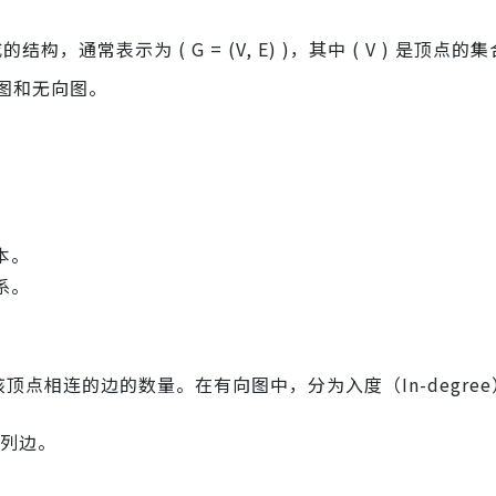
，通常表示为 ( G = (V, E) )，其中 ( V ) 是顶点的集合
图和无向图。
。
本。
系。
点相连的边的数量。在有向图中，分为入度（In-degre
列边。