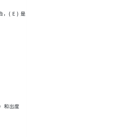
，( E ) 是
e）和出度