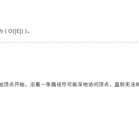
(|E|) )。
始顶点开始，沿着一条路径尽可能深地访问顶点，直到无法