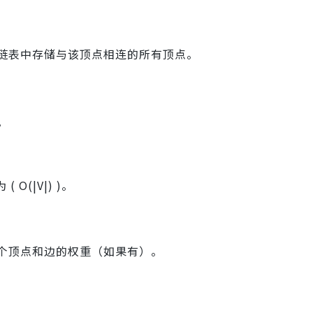
链表中存储与该顶点相连的所有顶点。
图。
(|V|) )。
个顶点和边的权重（如果有）。