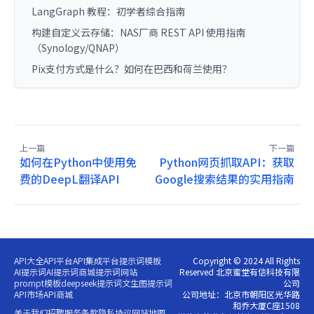
LangGraph 教程：初学者综合指南
构建自定义云存储：NAS厂商 REST API 使用指南
（Synology/QNAP）
Pix支付方式是什么？如何在巴西和荷兰使用？
上一篇
下一篇
如何在Python中使用免
Python网页抓取API：获取
费的DeepL翻译API
Google搜索结果的实用指南
API大全
API平台
API集成平台
提示词模板
Copyright © 2024 All Rights
AI提示词
AI提示词商城
提示词网站
Reserved 北京蜜堂有信科技有限
prompt模板
deepseek提示词
文生图提示词
公司
API市场
API商城
公司地址：北京市朝阳区光华路
和乔大厦C座1508
关于我们
招聘
服务条款
隐私协议
网站地图