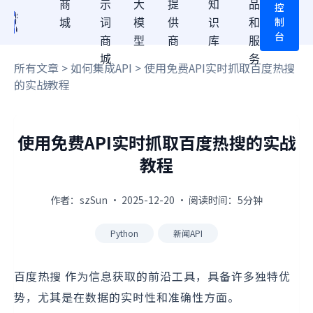
商
示
大
提
知
品
控
制
城
词
模
供
识
和
台
商
型
商
库
服
城
务
所有文章
>
如何集成API
> 使用免费API实时抓取百度热搜
的实战教程
使用免费API实时抓取百度热搜的实战
教程
作者：szSun · 2025-12-20 · 阅读时间：5分钟
Python
新闻API
百度热搜 作为信息获取的前沿工具，具备许多独特优
势，尤其是在数据的实时性和准确性方面。