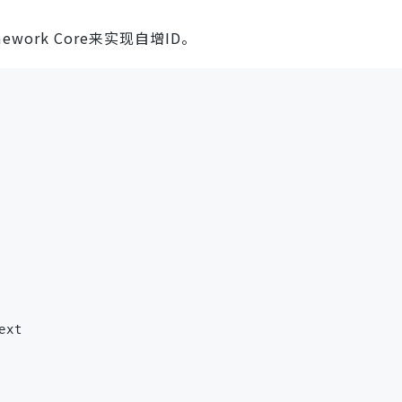
mework Core来实现自增ID。
ext