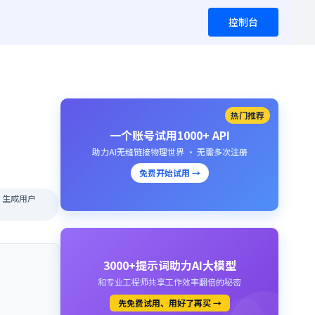
控制台
热门推荐
一个账号试用1000+ API
助力AI无缝链接物理世界 · 无需多次注册
免费开始试用 →
pi 生成用户
3000+提示词助力AI大模型
和专业工程师共享工作效率翻倍的秘密
先免费试用、用好了再买 →