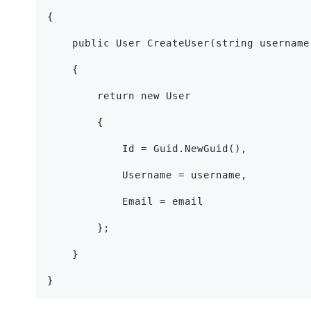
{
    public User CreateUser(string username
    {
        return new User
        {
            Id = Guid.NewGuid(),
            Username = username,
            Email = email
        };
    }
}