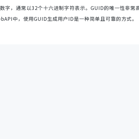
位数字，通常以32个十六进制字符表示。GUID的唯一性非常
WebAPI中，使用GUID生成用户ID是一种简单且可靠的方式。