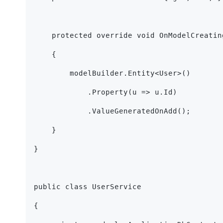
    protected override void OnModelCreatin
    {
        modelBuilder.Entity<User>()
            .Property(u => u.Id)
            .ValueGeneratedOnAdd();
    }
}
public class UserService
{