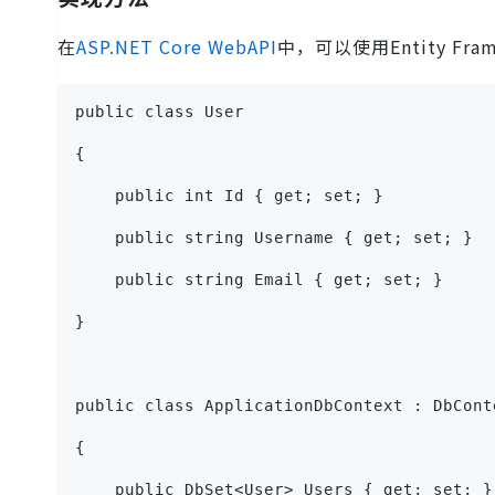
在
ASP.NET Core WebAPI
中，可以使用Entity Fra
public class User
{
    public int Id { get; set; }
    public string Username { get; set; }
    public string Email { get; set; }
}
public class ApplicationDbContext : DbCont
{
    public DbSet<User> Users { get; set; }