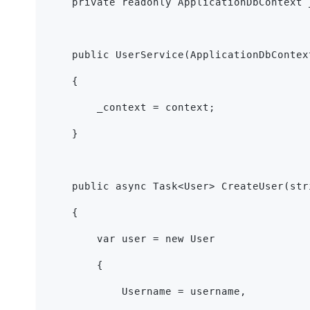
    private readonly ApplicationDbContext 
    public UserService(ApplicationDbContex
    {
        _context = context;
    }
    public async Task<User> CreateUser(str
    {
        var user = new User
        {
            Username = username,