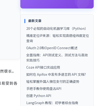
最新文章
20个必知的自动化机器学习库（Python）
精准定位IP来源：轻松实现高德经纬度定位
查询
OAuth 2.0和OpenID Connect概述
全面指南：API测试定义、测试方法与高效
实践技巧
Coze API接口实战应用
仍然很长。
如何在 Apifox 中发布多语言的 API 文档？
轻松掌握外国人微信支付的正确姿势
容易受到各
手把手教你使用盘古API
创建 Python API
LangGraph 教程：初学者综合指南