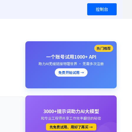
控制台
热门推荐
一个账号试用1000+ API
助力AI无缝链接物理世界 · 无需多次注册
免费开始试用 →
3000+提示词助力AI大模型
和专业工程师共享工作效率翻倍的秘密
先免费试用、用好了再买 →