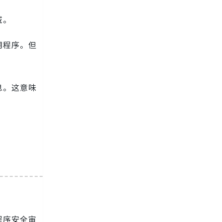
域。
用程序。但
息。这意味
。
程序安全审